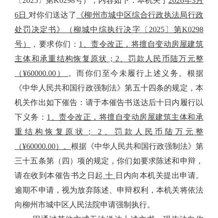
〔
2025
〕第
K0298
号），内容如下：本机关于
2026
年
3
月
6
日
对你们送达了
《柳州市城中区综合行政执法局行政
处罚决定书》（柳城中综执行决字〔
2025
〕第
K0298
号）
，要求你们：
1
、责令改正，将擅自变动房屋建筑
主体和承重结构恢复原状；
2
、罚款人民币陆万元整
（
¥60000.00
）
。而你们至今未履行上述义务。根据
《中华人民共和国行政强制法》第五十四条的规定，本
机关作出如下催告：请于本催告书送达后十日内履行以
下义务：
1
、责令改正，将擅自变动房屋建筑主体和承
重结构恢复原状；
2
、罚款人民币陆万元整
（
¥60000.00
）。
根据《中华人民共和国行政强制法》第
三十五条第（四）项的规定，你们如要求陈述和申辩，
请在收到本催告书之日起
十
日内向本机关提出申请。
逾期不申请，视为放弃陈述、申辩权利，本机关将依法
向柳州市城中区人民法院申请强制执行。