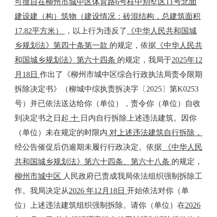
可擅自在柳州市城中区体育路
6
号桂中别墅区
11
号北面
建设建（构）筑物（建设情况：砖混结构，总建筑面积
17.82
平方米）
，以上行为违反了
《中华人民共和国城
乡规划法》第四十条第一款
的规定，依据
《中华人民共
和国城乡规划法》第六十四条
的规定，我局于
2025
年
12
月
18
日
作出了《柳州市城中区综合行政执法局责令限期
拆除决定书》（柳城中综执责拆决字〔
2025
〕第
K0253
号）并已依法送达给你（单位），责令你（单位）自收
到决定书之日起
十
日内自行拆除上述违法建筑。因你
（单位）未在规定的时限内
对上述违法建筑自行拆除，
经公告催促后仍逾期未履行行政决定。依据
《中华人民
共和国城乡规划法》第六十四条、第六十八条
的规定，
柳州市城中区
人民政府已责成我局依法组织强制拆除工
作。我局决定从
2026
年
12
月
18
日
开始依法对你（单
位）上述违法建筑组织强制拆除。请你（单位）在
2026