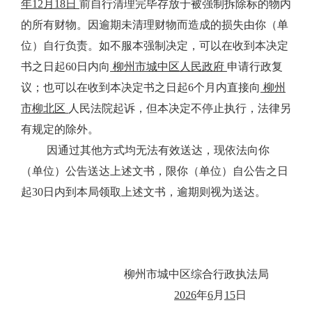
年
12
月
18
日
前自行清理完毕存放于被强制拆除标的物内
的所有财物。因逾期未清理财物而造成的损失由你（单
位）自行负责。如不服本强制决定，可以在收到本决定
书之日起
60
日内向
柳州市城中区人民政府
申请行政复
议；也可以在收到本决定书之日起
6
个月内直接向
柳州
市柳北区
人民法院起诉，但本决定不停止执行，法律另
有规定的除外。
因通过其他方式均无法有效送达，现依法向你
（单位）公告送达上述文书，限你（单位）自公告之日
起
30
日内到本局领取上述文书，逾期则视为送达。
柳州市城中区综合行政执法局
2026
年
6
月
15
日