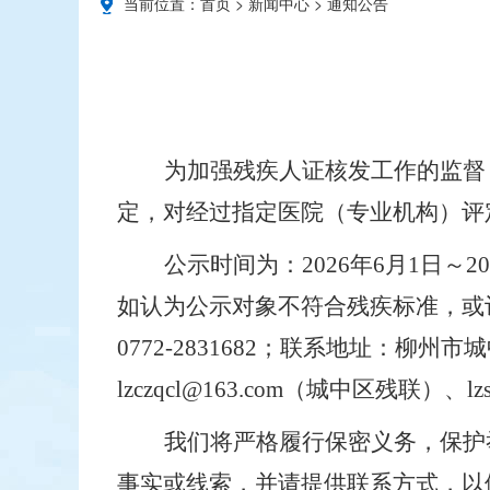
当前位置：
首页
>
新闻中心
>
通知公告
为加强残疾人证核发工作的监督
定，对经过指定医院（专业机构）评
公示时间为：
2026
年
6
月
1
日～
20
如认为公示对象不符合残疾标准，或
0772-2831682
；联系地址：
柳州市城
lzczqcl@163.com
（
城中区残联
）、
lz
我们将严格履行保密义务，保护
事实或线索，并请提供联系方式，以