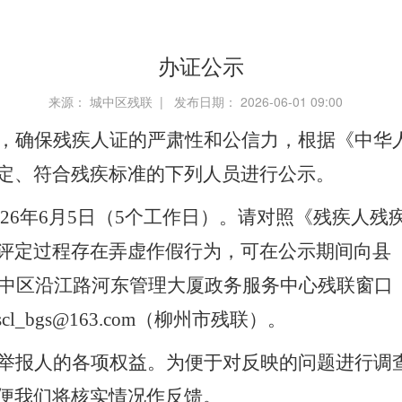
办证公示
来源： 城中区残联 | 发布日期： 2026-06-01 09:00
，确保残疾人证的严肃性和公信力，根据《中华
定、符合残疾标准的下列人员进行公示。
26
年
6
月
5
日（
5
个工作日）。请对照《残疾人残
评定过程存在弄虚作假行为，可在公示期间向县
中区沿江路河东管理大厦政务服务中心残联窗口
scl_bgs@163.com
（
柳州
市残联）。
举报人的各项权益。为便于对反映的问题进行调
便我们将核实情况作反馈。