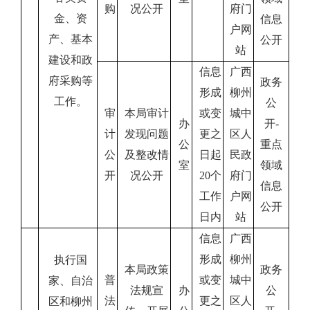
购
况公开
府门
金、资
信息
户网
产、基本
公开
站
建设和政
信息
广西
府采购等
政务
形成
柳州
工作。
公
审
本局审计
或变
城中
办
开
-
计
发现问题
更之
区人
公
重点
公
及整改情
日起
民政
室
领域
开
况公开
20
个
府门
信息
工作
户网
公开
日内
站
信息
广西
形成
柳州
执行国
本局政策
政务
普
或变
城中
家、自治
法规宣
办
公
法
更之
区人
区和柳州