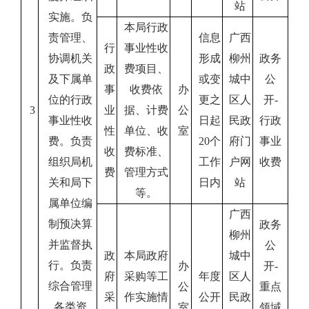
站
实施。负
本局行政
责管理、
信息
广西
行
事业性收
协调机关
形成
柳州
政务
政
费项目、
及下属单
或变
城中
公
事
收费依
办
位的行政
更之
区人
开
-
3
业
据、计费
公
事业性收
日起
民政
行政
性
单位、收
室
费。负责
20
个
府门
事业
收
费标准、
组织局机
工作
户网
收费
费
管理方式
关和局下
日内
站
等。
属单位编
广西
制预决算
政务
柳州
并监督执
公
政
本局政府
城中
行。负责
办
开
-
府
采购等工
年度
区人
综合管理
公
重点
采
作实施情
公开
民政
各类资
室
领域