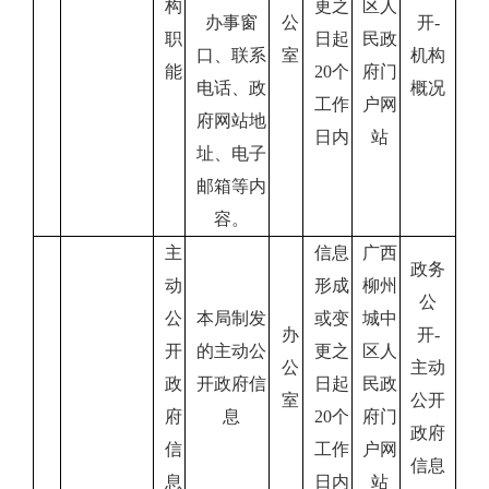
构
更之
区人
办事窗
公
开
-
职
日起
民政
口、联系
室
机构
能
20
个
府门
电话、政
概况
工作
户网
府网
站地
日内
站
址、电子
邮箱等内
容。
主
信息
广西
政务
动
形成
柳州
公
公
本局制发
或变
城中
办
开
-
开
的主动公
更之
区人
公
主动
政
开政府信
日起
民政
室
公开
府
息
20
个
府门
政府
信
工作
户网
信息
息
日内
站