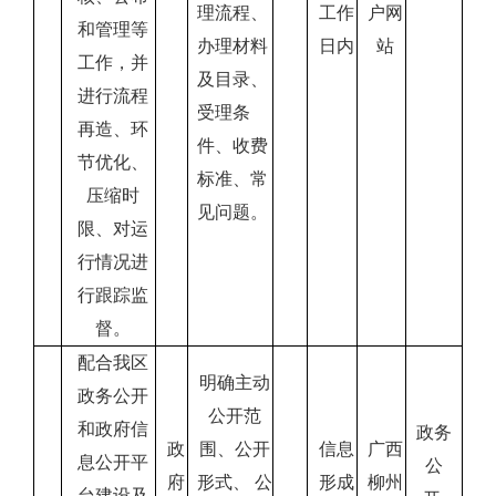
理流程、
工作
户网
和管理等
办理材料
日内
站
工作，并
及目录、
进行流程
受理条
再造、环
件、收费
节优化、
标准、常
压缩时
见问题。
限、对运
行情况进
行跟踪监
督。
配合我区
明确主动
政务公开
公开范
和政府信
政务
政
围、公开
信息
广西
息公开平
公
府
形式、 公
形成
柳州
台建设及