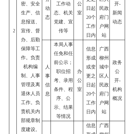
密、安全
工作动
公
开
-
动
日起
民政
生产、信
态、机关
室
新闻
态
20
个
府门
息报送、
党建、宣
动态
工作
户网
2
宣传、督
传等
日内
站
办、后勤
本局人事
保障
等工
信息
广西
任免和任
作。负责
形成
柳州
前公示；
政务
机构编
人
或变
城中
职位招
办
公
制、人事
事
更之
区人
考、录用
公
开
-
管理及离
信
日起
民政
条件、程
室
机构
退休人员
息
20
个
府门
序、公
概况
工作。负
工作
户网
示、结果
责机关内
日内
站
等情况
部规章制
信息
广西
度建设。