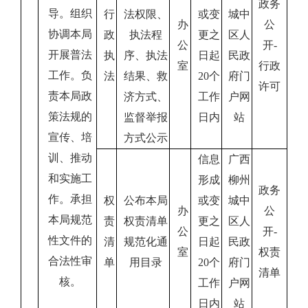
政务
导。组织
行
法权限、
或变
城中
办
公
协调本局
政
执法程
更之
区人
公
开
-
开展普法
执
序、执法
日起
民政
室
行政
工作。负
法
结果、救
20
个
府门
许可
责本局政
济方式、
工作
户网
策法规的
监督举报
日内
站
宣传、培
方式公示
训、推动
信息
广西
和实施工
形成
柳州
政务
作。承担
权
公布本局
或变
城中
办
公
本局规范
责
权责清单
更之
区人
公
开
-
性文件的
清
规范化通
日起
民政
室
权责
合法性审
单
用目录
20
个
府门
清单
核。
工作
户网
日内
站