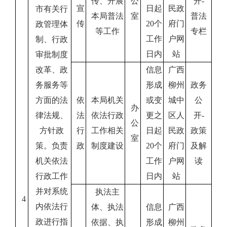
传、开展
公
开
-
宣
日起
民政
市有关行
本局普法
室
普法
传
20
个
府门
政管理体
等工作
专栏
工作
户网
制、行政
日内
站
审批制度
改革、政
信息
广西
务服务等
形成
柳州
政务
方面的法
依
本局机关
或变
城中
公
办
律法规、
法
依法行政
更之
区人
开
-
公
方针政
行
工作相关
日起
民政
政策
室
策。负责
政
制度建设
20
个
府门
及解
机关依法
工作
户网
读
行政工作
日内
站
并对系统
执法主
4
内依法行
体、执法
信息
广西
政进行指
依据、执
形成
柳州