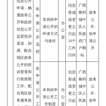
信息公开
信息
广西
申请，畅
依
形成
柳州
政务
通政务公
申
本局依申
或变
城中
公
开和政府
请
办
请公开的
更之
区人
开
-
信息公开
公
公
申请方式
日起
民政
依申
监督投诉
开
室
与途径
20
个
府门
请公
渠道，协
流
工
作
户网
开
调、配合
程
日内
站
我区政务
公开的投
依
诉督查和
信息
广西
申
行政效能
形成
柳州
政务
请
工作。配
或变
城中
公
公
本局依申
办
合我区政
更之
区人
开
-
开
请公开工
公
务服务政
日起
民政
依申
工
作制度
室