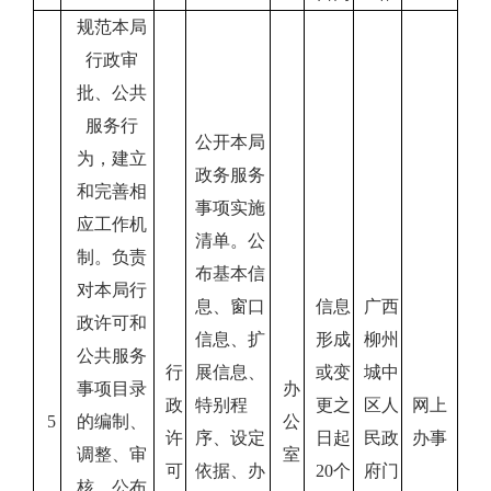
规范本局
行政审
批、公共
服务行
公开本局
为，建立
政务服务
和完善相
事项实施
应工作机
清单。公
制。负责
布基本信
对本局行
息、窗口
信息
广西
政许可和
信息、扩
形成
柳州
公共服务
行
展信息、
或变
城中
事项目录
办
政
特别程
更之
区人
网上
5
的编制、
公
许
序、设定
日起
民政
办事
调整、审
室
可
依据、办
20
个
府门
核、公布