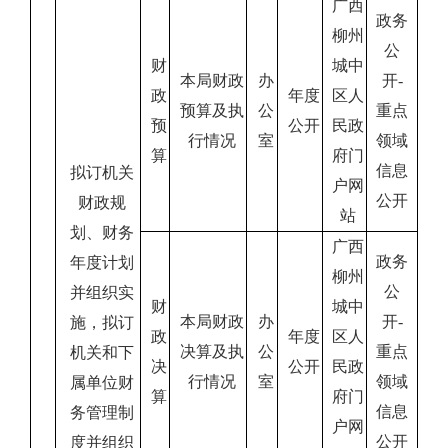
广西
政务
柳州
公
财
城中
本局财政
办
开
-
政
年度
区人
预算及执
公
重点
预
公开
民政
行情况
室
领域
算
府门
信息
拟订机关
户网
公开
财政规
站
划、财务
广西
政务
年度计划
柳州
公
并组织实
财
城中
本局财政
办
开
-
施，拟订
政
年度
区人
决算及执
公
重点
机关和下
决
公开
民政
行情况
室
领域
属单位财
算
府门
信息
务管理制
户网
公开
度并组织