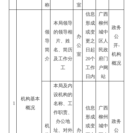
称
室
信息
广西
本局领导
形成
柳州
政务
领
的领导相
或变
城中
办
公
导
片、姓
更之
区人
公
开
-
简
名、简历
日起
民政
室
机构
介
及工作分
20个
府门
概况
工
工作
户网
日内
站
本局
及内
设机构的
机
构基本
1
名称
、工
概
况
信息
广西
作职责、
形成
柳州
办公地
政务
机
或变
城中
址、对外
办
公