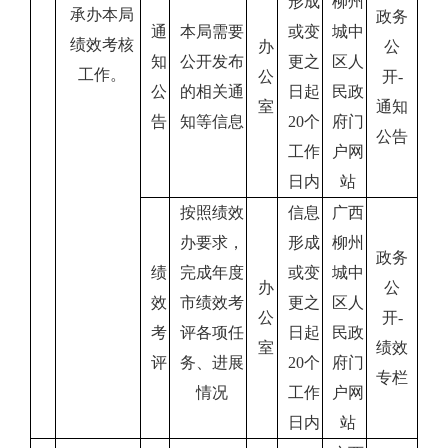
形成
柳州
承办本局
政务
通
本局需要
或变
城中
绩效考核
办
公
知
公开发布
更之
区人
工作。
公
开
-
公
的相关通
日起
民政
室
通知
告
知等信息
20
个
府门
公告
工作
户网
日内
站
按照绩效
信息
广西
办要求，
形成
柳州
政务
绩
完成年度
或变
城中
办
公
效
市绩效考
更之
区人
公
开
-
考
评各项任
日起
民政
室
绩效
评
务、进展
20
个
府门
专栏
情况
工作
户网
日内
站