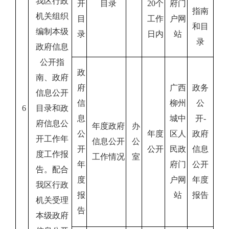
我区行政
开
目录
20
个
府门
指南
机关组织
目
工作
户网
和目
编制本级
录
日内
站
录
政府信息
公开指
政
南、政府
府
广西
政务
信息公开
信
柳州
公
6
目录和政
息
城中
开
-
府信息公
年度政府
办
公
年度
区人
政府
开工作年
信息公开
公
开
公开
民政
信息
度工作报
工作情况
室
年
府门
公开
告。配合
度
户网
年度
我区行政
报
站
报告
机关受理
告
本级政府