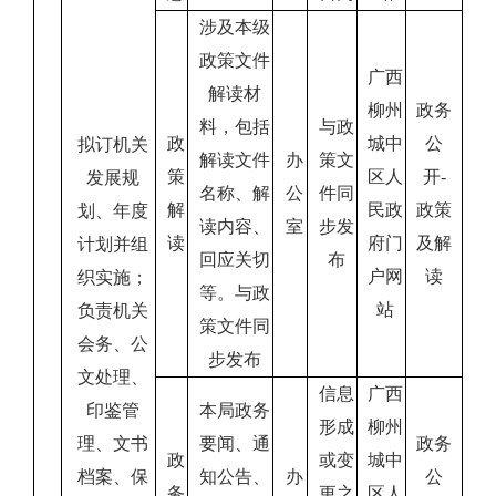
涉及本级
政策文件
广西
解读材
柳州
政务
料，包括
与政
政
城中
公
拟订机关
解读文件
办
策文
策
区人
开
-
发展规
名称、解
公
件同
解
民政
政策
划、年度
读内容、
室
步发
读
府门
及解
计划并组
回应关切
布
户网
读
织实
施；
等。与政
站
负责机关
策文件同
会务、公
步发布
文处理、
信息
广西
印鉴管
本局政务
形成
柳州
理、文书
要闻、通
政务
政
或变
城中
档案、保
知公告、
办
公
务
更之
区人