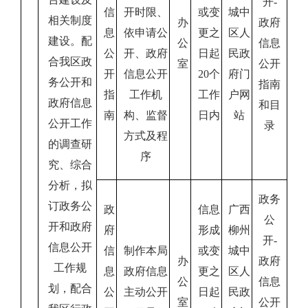
开
-
信
开时限、
或变
城中
相关制度
办
政府
息
依申请公
更之
区人
建设。配
公
信息
公
开、政府
日起
民政
合我区政
室
公开
开
信息公开
20
个
府门
务公开和
指南
指
工作机
工作
户网
政府信息
和目
南
构、监督
日内
站
公开工作
录
方式及程
的调查研
序
究、综合
分析，拟
政务
订政务公
政
信息
广西
公
开和政府
府
形成
柳州
开
-
信息公开
信
制作本局
或变
城中
办
政府
工作规
息
政府信息
更之
区人
公
信息
划，配合
公
主动公开
日起
民政
室
公开