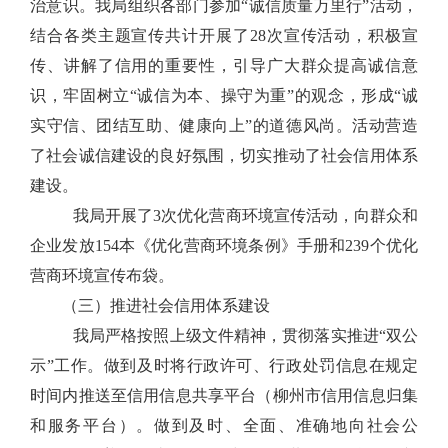
治意识。我局组织各部门参加
“
诚信质量万里行
”
活动，
结合各类主题宣传共计开展了
28
次宣传活动，积极宣
传、讲解了信用的重要性，引导广大群众提高诚信意
识，牢固树立
“
诚信为本、操守为重
”
的观念，形成
“
诚
实守信、团结互助、健康向上
”
的道德风尚。活动营造
了社会诚信建设的良好氛围，切实推动了社会信用体系
建设。
我
局
开展了
3
次优化营商环境宣传活动，向群众和
企业发放
154
本《优化营商环境条例》手册和
239
个优化
营商环境宣传布袋。
（三）推进社会信用体系建设
我局严格按照上级文件精神，贯彻落实推进
“
双公
示
”
工作。做到及时将行政许可、行政处罚信息在规定
时间内推送至信用信息共享平台（柳州市信用信息归集
和服务平台）。做到及时、全面、准确地向社会公