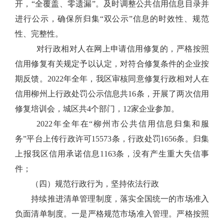
开，
“
全覆盖、零遗漏
”
。及时调整公共信用信息目录并
进行公示，确保所归集
“
双公示
”
信息的时效性、规范
性、完整性。
对行政相对人在网上申请信用修复的，严格按照
信用修复有关规定予以认定，对符合修复条件的企业按
期反馈。
2022
年全年，我区
审核同意修复行政相对人在
信用柳州上行政处罚公示信息共
1
6
条，开展了
两
次信用
修复培训会，城区共
4
个部门，
12
家企业参加。
2022
年全年
在
“
柳州市公共信用信息归集和服
务
”
平台上传行政许可
15573
条，行政处罚
1656
条。归集
上报我区信用承诺信息
1163
条，没有产生重大失信事
件；
（四）规范行政行为，坚持依法行政
持续推进清单管理制度，落实全国统一的市场准入
负面清单制度。
一是严格规范市场准入管理。严格按照