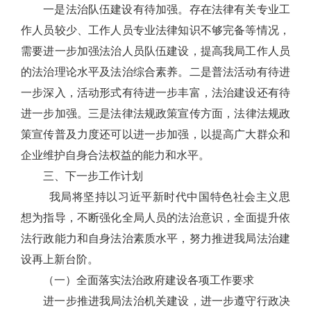
一是
法治队伍建设有待加强。存在
法律有关专业
工
作人员较少
、工作人员
专业法律知识不够完备等情况，
需要进一步加强法治人员队伍建设，提高我局工作人员
的法治理论水平及法治综合素养。二是普法活动有待进
一步深入，活动形式有待进一步丰富，法治建设还有待
进一步加强。
三
是法律法规政策宣传方面
，
法律法规政
策宣传普及力度还可以进一步加强，以提高广大群众
和
企业
维护自身
合法
权益的能力和水平。
三、下一步工作计划
我局
将坚持以习近平新时代中国特色社会主义思
想为指导，不断强化全
局
人员的法治意识，全面提升依
法行政能力和自身法治素质水平，努力推进我
局
法治建
设再上新台阶。
（一）
全面落实法治政府建设各项工作要求
进一步推进我
局
法治机关建设，进一步遵守行政决