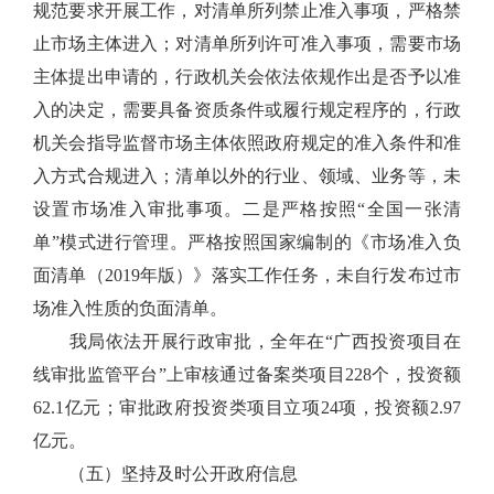
规范要求开展工作，对清单所列禁止准入事项，严格禁
止市场主体进入；对清单所列许可准入事项，需要市场
主体提出申请的，行政机关会依法依规作出是否予以准
入的决定，需要具备资质条件或履行规定程序的，行政
机关会指导监督市场主体依照政府规定的准入条件和准
入方式合规进入；清单以外的行业、领域、业务等，未
设置市场准入审批事项。二是严格按照
“
全国一张清
单
”
模式进行管理。严格按照国家编制的《市场准入负
面清单（
2019
年版）》落实工作任务，未自行发布过市
场准入性质的负面清单。
我局依法开展行政审批，全年
在
“
广西投资项目在
线审批监管平台
”
上审核通过备案类项目
228
个，投资额
62.1
亿元；审批政府投资类项目立项
24
项
，投资额
2.97
亿
元。
（五）坚持及时公开政府信息