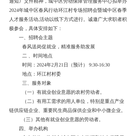
通知》文件精神，
城中区劳动保障管理服务中心拟
举办
2024
年城中区春风行动环江村专场招聘会
暨城中区春季
人才服务
活动
,
活动以线下方式进行。
诚邀广大求职者积
极参会，具体安排如下
：
一、招聘会主题
春风送岗促就业，精准服务助发展
二
、
时间地点
时间：
2024
年
2
月
2
1
日（预计）
9:30-16:30
地点：环江村村委
三、
服务对象
（一）
有
就业创业意愿的农村劳动者
。
（二）有用工需求的用人单位，特别是重点产业
链供应链企业、重要民生商品保供企业和中小微企业
。
（三）其他有就业创业意愿的
劳动者
。
四
、举办机构