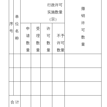
行政许可
撤
实施数量
销
单
（宗）
许
序
位
申
受
许
可
号
名
请
理
可
不予
数
称
数
数
数
许可
量
量
量
量
数量
合 计