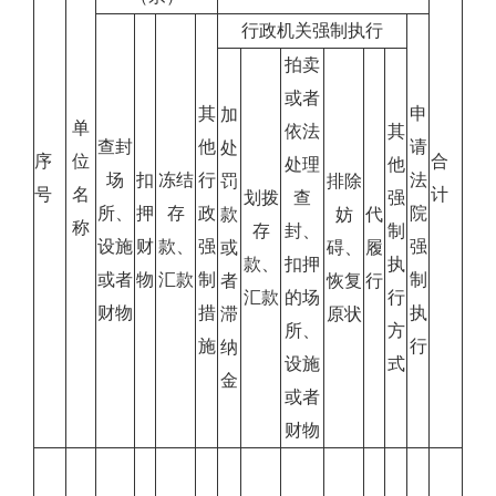
行政机关强制执行
拍卖
或者
其
申
加
单
依法
其
查封
他
请
处
序
合
位
处理
他
场
扣
冻结
行
法
罚
排除
号
计
名
划拨
查
强
所、
押
存
政
院
款
妨
代
称
存
封、
制
设施
财
款、
强
强
或
碍、
履
款、
扣押
执
或者
物
汇款
制
制
者
恢复
行
汇款
的场
行
财物
措
执
滞
原状
所、
方
施
行
纳
设施
式
金
或者
财物