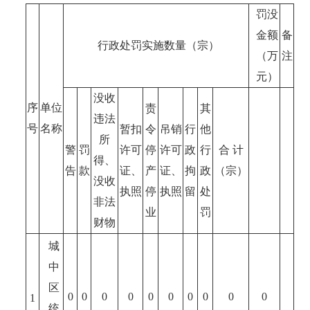
罚没
金额
备
行政处罚实施数量（宗）
（万
注
元）
没收
序
单位
责
其
违法
号
名称
暂扣
令
吊销
行
他
所
警
罚
许可
停
许可
政
行
合 计
得、
告
款
证、
产
证、
拘
政
（宗）
没收
执照
停
执照
留
处
非法
业
罚
财物
城
中
区
0
0
0
0
0
0
0
0
0
0
1
统