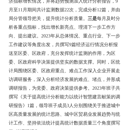
济指标增长情况，并将趋势预测加入统计分析报告，
9
月至
11
月期间共计监测数据
22
次，完成分析
12
篇，并由
局分管领导把关，提升统计分析质量。
三是
每月及时分
析各重点指标，找出增长新亮点、理清下一步工作方
向、提出建议。
2023
年从总体情况、重点行业、下一步
工作建议等角度出发，共撰写
9
篇经济运行情况分析报
送至区委、区政府，充分发挥统计监测的作用，为区
委、区政府科学决策提供坚实的数据支撑。同时，区统
计局围绕区委、区政府重点、难点工作深入企业开展走
访调研服务，深入分析经济发展的难点、堵点，并形成
调研报告，为党委、政府决策提供参考。
2023
年班子共
撰写《关于提高统计分析能力以统计智慧建言献策的调
研报告》
1
篇，领导班子成员
3
人分别围绕关于推进城中
区高质量发展的统计思路、城中区贸易业发展趋势与统
计工作、坚持依法统计提高统计数据质量三个角度撰写