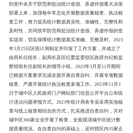
到党中央关于防范和惩治统计造假、弄虚作假重大决策
部署上来，加强每年常态化开展数据质量核查、执法检
查工作，努力提高统计数据真实性、准确性、完整性和
及时性，共同筑牢防范和惩治统计造假、弄虚作假的坚
实堤坝，切实保障统计数据真实准确、完整及时。
2023
年
3
月
25
日区统计局制定并印发了工作方案，并成立了
由局长任组长，副局长及区纪委监委驻区政府办纪检监
察组组长任副组长的领导小组。
2023
年
3
月至
11
月期间
已根据方案要求完成全面开展自查自纠、开展专项数据
核查、严肃开展统计执法检查多项工作。
2023
年
11
月
3
日于城中区人民政府门户网站部门信息公开平台公布统
计违法问题举报方式。
2023
年统计局各专业采用实地核
查与线上核查相结合的方式，扎实推进自查自纠，共对
城中区
366
家企业开展了检查，全面摸清城中区统计数
据质量情况。在自查自纠的基础上，还对辖区内
35
家企