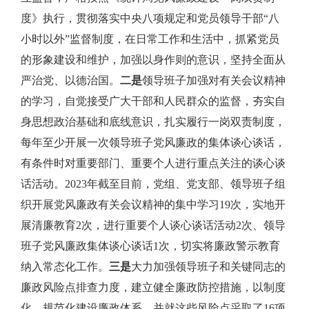
度》执行，贯彻落实中央八项规定和党员领导干部“八
小时以外”监督制度，在日常工作和生活中，抓紧党员
的形象建设和维护，加强以身作则的意识，坚持全面从
严治党、以德治国。
二是
领导班子加强对有关会议精神
的学习，自觉接受广大干部和人民群众的监督，夯实自
身思想政治基础和底线意识，扎实履行一岗双责制度，
每年至少开展一次领导班子党风廉政的集体谈心谈话，
有条件时对重要部门、重要个人进行重点关注的谈心谈
话活动。
2023
年截至目前，党组、党支部、领导班子组
织开展党风廉政有关会议精神的集中学习
19
次，实地开
展清廉教育
2
次，进行重要个人谈心谈话活动
2
次、领导
班子党风廉政集体谈心谈话
1
次，切实将廉政警示教育
纳入常态化工作。
三是
大力加强领导班子和关键同志的
廉政风险点排查力度，建立健全廉政防控措施，以制度
化、规范化建设廉政体系，并就这些风险点采取了
16
项