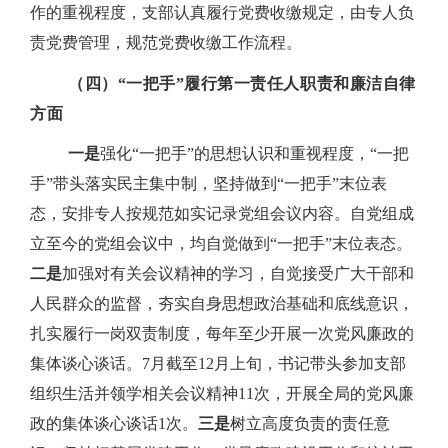
作的重视程度，支部认真履行党费收缴规定，由专人负
责党费管理，规范党费收缴工作流程。
（四）“一把手”履行第一责任人职责和廉洁自律
方面
一是
强化“一把手”的思想认识和重视程度，“一把
手”带头落实民主集中制，坚持做到“一把手”末位表
态，安排专人按规范如实记录党组会议内容。自党组成
立至今的党组会议中，均自觉做到“一把手”末位表态。
二是
加强对有关会议精神的学习，自觉接受广大干部和
人民群众的监督，夯实自身思想政治基础和底线意识，
扎实履行一岗双责制度，每年至少开展一次党风廉政的
集体谈心谈话。
7
月截至
12
月上旬，书记带头参加支部
组织生活并领学相关会议精神
11
次，开展全局的党风廉
政的集体谈心谈话
1
次。
三是
树立高度负责的责任意