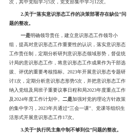
次，其中党组学习
5
次，党支部集中学习
12
次。
2.
关于“落实意识形态工作的决策部署存在缺位”问
题的整改。
一是
明确领导责任，建立意识形态工作领导小
组，提高对意识形态工作重要性的认识，落实意识形态
工作责任制，定期分析研判意识形态领域形势，督促统
计局的意识形态工作，将意识形态工作成果作为干部选
拔、评优的重要考核指标。
2023
年开展意识形态专题研
讨
1
次，定期分析意识形态形势
5
次，并把意识形态工作
纳入党组及局班子重要议事日程和局
2023
年度重点工作
及
2024
年度工作计划中。
二是
加强对党的理论方针政策
的集中学习，
2023
年共通过“三会一课”、党课等组织生
活形式开展意识形态工作
17
次。
3.
关于“执行民主集中制不够到位”问题的整改。