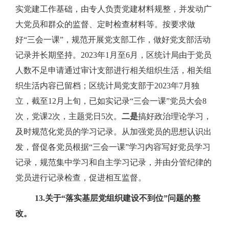
实党建工作基础，由专人负责党建材料规整，并发动广
大党员和群众的监督、定时检查材料等。按要求做
好“三会一课”，规范开展党支部工作，做好党支部活动
记录并长期坚持。
2023
年
1
月至
6
月，区统计局由于党员
人数不足申请通过审计支部进行相关组织生活，相关组
织生活内容已留档；区统计局党支部于
2023
年
7
月独
立，截至
12
月上旬，已如实记录“三会一课”党员大会
8
次，党课
2
次，主题党日
5
次。
二是
搞好政治理论学习，
及时规范化党员的学习记录。从加强党员的思想认识出
发，督促各党员根据“三会一课”学习内容写好党员学习
记录，规范集中学习和自主学习记录，并由分管纪律的
党员进行记录检查，促进相互监督。
13.
关于“落实基层党组织建设不到位”问题的整
改。