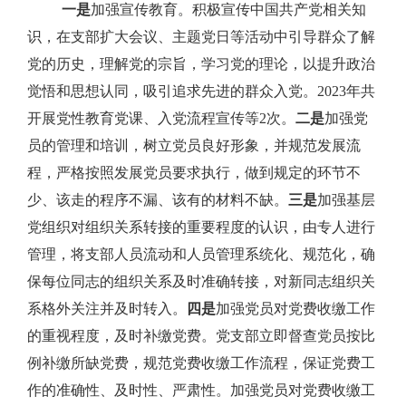
一是
加强宣传教育。积极宣传中国共产党相关知
识，在支部扩大会议、主题党日等活动中引导群众了解
党的历史，理解党的宗旨，学习党的理论，以提升政治
觉悟和思想认同，吸引追求先进的群众入党。
2023
年共
开展党性教育党课、入党流程宣传等
2
次。
二是
加强党
员的管理和培训，树立党员良好形象，并规范发展流
程，严格按照发展党员要求执行，做到规定的环节不
少、该走的程序不漏、该有的材料不缺。
三是
加强基层
党组织对组织关系转接的重要程度的认识，由专人进行
管理，将支部人员流动和人员管理系统化、规范化，确
保每位同志的组织关系及时准确转接，对新同志组织关
系格外关注并及时转入。
四是
加强党员对党费收缴工作
的重视程度，及时补缴党费。党支部立即督查党员按比
例补缴所缺党费，规范党费收缴工作流程，保证党费工
作的准确性、及时性、严肃性。加强党员对党费收缴工