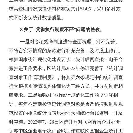
求其说明情况或提供材料核实共计
514
次，采用多种方
式不断夯实统计数据质量。
8.
关于“贯彻执行制度不严”问题的整改。
一是
对各项规章制度进行全面梳理，对不完善、
不符合实际情况的条款进行补充完善、及时废止修订。
根据国家统计现代化建设要求，统计联网直报、电子台
账推进工作要求，区统计局
2023
年修订完善了《统计调
查对象工作管理制度》，将其第六条规定中的统计调查
行为根据实际情况具体细化为三种方式，并分别制定相
应要求。
二是
加强对企业统计规范化工作的培训和指
导，每年不定期检查统计调查对象是否严格按照制度规
范设置的相关统计报表原始记录和统计台账资料，并及
时存档。
2023
年
7
月
26
日区统计局对联网直报企业召开
了
城中区企业电子统计台账工作暨联网直报企业统计工