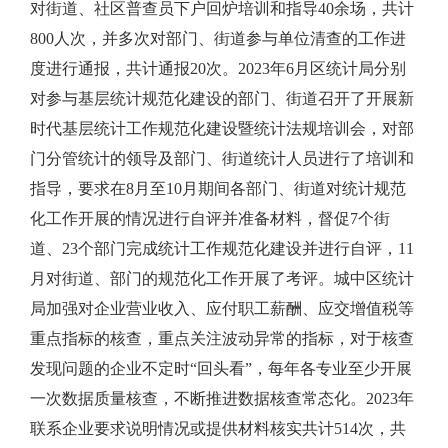
对街道、社区普查员下户回炉培训和指导
40
余场，共计
800
人次，并多次对部门、街道参与单位清查的工作进
度进行通报，共计通报
20
次。
2023
年
6
月区统计局分别
对参与基层统计规范化建设的部门、街道召开了开展新
时代基层统计工作规范化建设暨统计法规培训会，对部
门分管统计的领导及部门、街道统计人员进行了培训和
指导，要求在
8
月至
10
月期间各部门、街道对统计规范
化工作开展的情况进行自评并准备材料，督促
7
个街
道、
23
个部门完成统计工作规范化建设并进行自评，
11
月对街道、部门的规范化工作开展了考评。城中区统计
局加强对企业营业收入、应付职工薪酬、应交增值税等
重点指标的核查，重点关注波动异常的指标，对于核查
发现问题的企业不定时“回头看”，每年各专业至少开展
一次数据质量核查，不断推进数据核查常态化。
2023
年
联系企业要求说明情况或提供材料核实共计
514
次，共