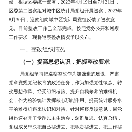
设，根据区委统一部署，
20
23
年
4
月
19
日至
7
月
21
日，
区委第二巡察组对城中区统计局党组开展巡察，
2023
年
8
月
30
日，巡察组向城中区统计局党组反馈了巡察意
见。
目前整改工作已全部完成。
按照党务公开和巡察
工作要求，现将巡察整改情况予以公布。
一、整改组织情况
（一）提高思想认识，把握整改要求
局党组坚持把巡察整改作为加强党的建设、严肃
党章党规党纪教育的政治任务，作为加强党性锻炼、转
变思想作风、经受组织考验、提升自我修养的难得机
会，作为检验统计发挥核心职能作用、提高统计服务水
平的难得机遇来认识和对待。针对巡察反馈意见，局党
组迅速召开了专题民主生活会，深刻反思、认真总结，
党组成员坚决把自己摆进去、把职责摆进去、把工作摆