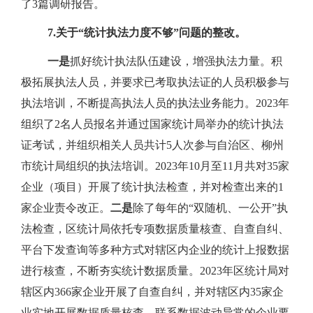
了
3
篇调研报告。
7.
关于“统计执法力度不够”问题的整改。
一是
抓好统计执法队伍建设，增强执法力量。积
极拓展执法人员，并要求已考取执法证的人员积极参与
执法培训，不断提高执法人员的执法业务能力。
2023
年
组织了
2
名人员报名并通过国家统计局举办的统计执法
证考试，并组织相关人员共计
5
人次参与自治区、柳州
市统计局组织的执法培训。
2023
年
10
月至
11
月共对
35
家
企业（项目）开展了统计执法检查，并对检查出来的
1
家企业责令改正。
二是
除了每年的“双随机、一公开”执
法检查，区统计局依托专项数据质量核查、自查自纠、
平台下发查询等多种方式对辖区内企业的统计上报数据
进行核查，不断夯实统计数据质量。
2023
年区统计局对
辖区内
366
家企业开展了自查自纠，并对辖区内
35
家企
业实地开展数据质量核查，联系数据波动异常的企业要