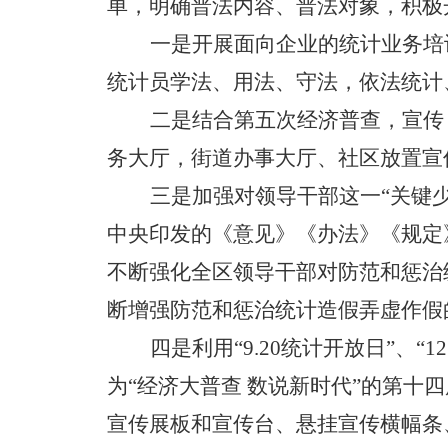
单，明确普法内容、普法对象，积极
一是开展面向企业的统计业务培
统计员学法、用法、守法，依法统计
二是结合第五次经济普查，宣传
务大厅，街道办事大厅、社区放置宣
三是加强对领导干部这一
“
关键
中央印发的《意见》《办法》《规定
不断强化全区领导干部对防范和惩治
断增强防范和惩治统计造假弄虚作假
四是利用
“9.20
统计开放日
”
、
“12
为
“
经济大普查 数说新时代
”
的第十四
宣传展板和宣传台、悬挂宣传横幅条