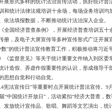
开展形式多样的统计法治宣传活动，抓好统计普
训和统计法律法规培训十余场，每场业务培训均
、依法填报数据，不断推动统计法治深入企业。
《全国经济普查条例》，开展经济普查培训五十
传册，及电子大屏宣传等多种宣传形式广泛开展
少数
”
的统计普法宣传教育工作，积极推动将习近
》《监督意见》等关于统计重要文件纳入到区委
统计造假、弄虚作假重要性的认识，形成领导干
的思想自觉和行动自觉。
.4
宪法宣传日
”
等重要时点开展统计普法宣传。
9
届
“
中国统计开放日
”
，活动紧扣
“
经济大普查，数
、发放统计宣传品、歌唱、舞蹈等文艺演出，统