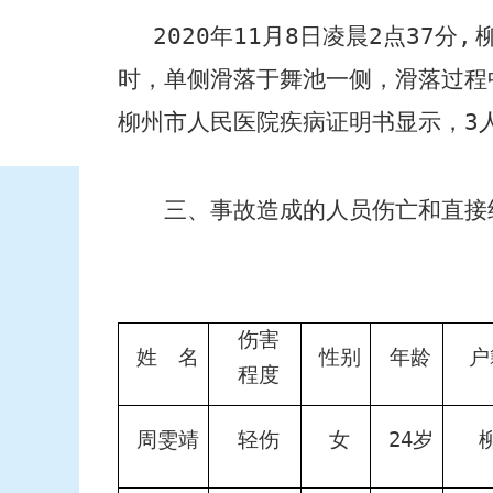
2020
年
11
月
8
日凌晨
2
点
37
分
,
时，单侧滑落于舞池一侧，滑落过程
柳州市人民医院疾病证明书显示，
3
三、事故造成的人员伤亡和直接
伤害
姓 名
性别
年龄
户
程度
周雯靖
轻伤
女
24
岁