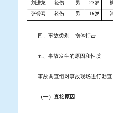
刘进龙
轻伤
男
23
岁
张誉骞
轻伤
男
19
岁
四、事故类别：
物体打击
五、事故发生的原因和性质
事故调查组对事故现场进行勘查
（一）直接原因