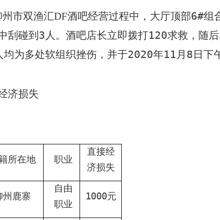
柳州市双渔汇
酒吧经营过程中，
大厅顶部
6#
组
DF
中刮碰到
3
人。酒吧店长立即拨打
120
求救，随后
人均为多处软组织挫伤，并于
2020
年
11
月
8
日下
经济损失
直接经
籍所在地
职业
济损失
自由
柳州鹿寨
1000
元
职业