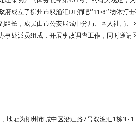
493
政府成立了
柳州市双渔汇
酒吧“
”
物体打击
DF
11
•
8
副组长，成员由市公安局城中分局、区人社局、
办事处派员组成，开展事故调查工作，同时邀请
吧，地址为柳州市城中区沿江路
7
号双渔汇
1
栋
3-1