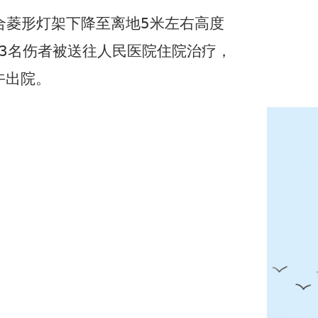
合菱形灯架下降至离地
5
米左右高度
3
名伤者被送往人民医院住院治疗，
午出院
。