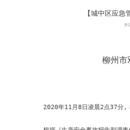
【城中区应急管
来
柳州市
2020
年
11
月
8
日凌晨
2
点
37
分
,
根据《生产安全事故报告和调查