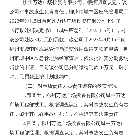
柳州万达广场投资有限公司。根据调查认定，该
公司对事故发生负有责任，柳州市城中区应急管理局于
2023
年
9
月
15
日向柳州万达广场投资有限公司下达了
《行政处罚决定书》（城中应急罚〔
2023
〕
5
号），对
该公司处以
30
万元的罚款。该公司于
2023
年
9
月
16
日向
柳州市城中区应急管理局提交分期缴纳罚款的申请，柳
州市城中区应急管理局经审查后，依法批准其分期缴纳
罚款的申请。目前该公司已分期缴纳罚款
10
万元，剩余
20
万元罚款正按计划缴纳中。
（二）对事故责任人员责任追究的落实情况
1.
邓某生，柳州万达广场投资有限公司城中万达
广场工程部技工。根据调查认定，其对事故发生负有责
任，鉴于其已在事故中死亡，不再追究其法律责任。
2.
吕某，柳州万达广场投资有限公司城中万达广
场工程部经理。根据调查认定，其对事故发生负有责