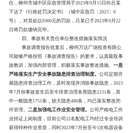
任，柳州市城中区应急管理局于
2023
年
9
月
15
日向吕某
下达了《行政处罚决定书》（城中应急罚〔
2023
〕
6
号），对其处以
9360
元的罚款，吕某已于
2023
年
9
月
22
日将罚款缴纳完毕。
四、事故有关责任单位整改措施落实情况
事故调查报告批复后，柳州万达广场投资有限公
司能够严格按照《事故调查报告》的要求，认真吸取事
故教训，加强内部管理，积极落实事故整改措施。
一是
严格落实生产安全事故隐患排查治理制度。
公司定期开
展隐患排查治理工作，及时发现并消除事故隐患，
2023
年
7
月份事故发生后至今排查治理各类隐患
2231
条，其
中一般隐患
1751
条，较大隐患
480
条，均已落实整改闭
环管理。
二是加强电工作业安全管理。
公司严格电工作
业持证上岗制度，目前公司
22
名配电工均经过专业培训
获得特种作业资质，同时
2023
年
7
月份至今
5
次电器设备