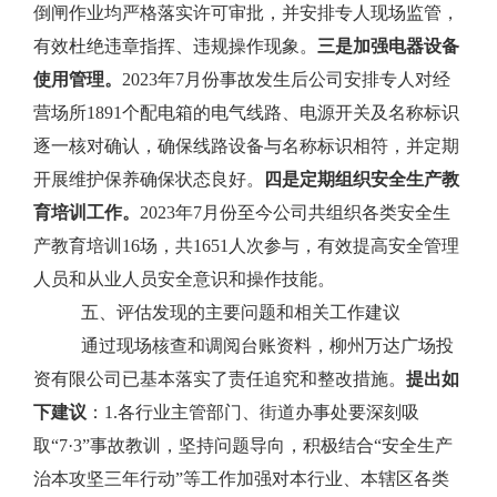
倒闸作业均严格落实许可审批，并安排专人现场监管，
有效杜绝违章指挥、违规操作现象。
三是加强电器设备
使用管理。
2023
年
7
月份事故发生后公司安排专人对经
营场所
1891
个配电箱的电气线路、电源开关及名称标识
逐一核对确认，确保线路设备与名称标识相符，并定期
开展维护保养确保状态良好。
四是定期组织安全生产教
育培训工作。
2023
年
7
月份至今公司共组织各类安全生
产教育培训
16
场，共
1651
人次参与，有效提高安全管理
人员和从业人员安全意识和操作技能。
五、
评估发现的主要问题和相关工作建议
通过现场核查和调阅台账资料，柳州万达广场投
资有限公司已基本落实了责任追究和整改措施。
提出如
下建议
：
1.
各行业主管部门、街道办事处要深刻吸
取“
7
·
3
”事故教训，坚持问题导向，积极结合“安全生产
治本攻坚三年行动”等工作加强对本行业、本辖区各类