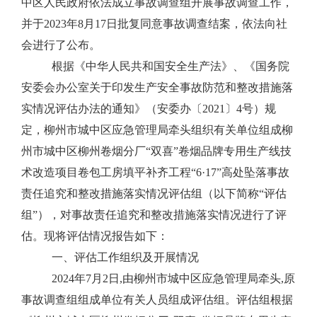
中区人民政府依法成立事故调查组开展事故调查工作，
并于
2023
年
8
月
17
日批复同意事故调查结案，依法向社
会进行了公布。
根据《中华人民共和国安全生产法》、《国务院
安委会办公室关于印发生产安全事故防范和整改措施落
实情况评估办法的通知》（安委办〔
2021
〕
4
号）规
定，柳州市城中区应急管理局牵头组织有关单位组成柳
州市城中区柳州卷烟分厂
“
双喜
”
卷烟品牌专用生产线技
术改造项目卷包工房填平补齐工程
“6·17”
高处坠落事故
责任追究和整改措施落实情况评估组（以下简称“评估
组”），对事故责任追究和整改措施落实情况进行了评
估。现将评估情况报告如下：
一、评估工作组织及开展情况
2024
年
7
月
2
日,由柳州市城中区应急管理局牵头,原
事故调查组组成单位有关人员组成评估组。评估组根据