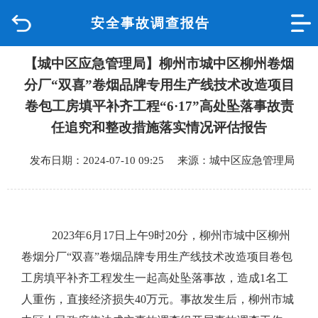
安全事故调查报告
首页
【城中区应急管理局】柳州市城中区柳州卷烟
品质城中
分厂“双喜”卷烟品牌专用生产线技术改造项目
新闻中心
卷包工房填平补齐工程“6·17”高处坠落事故责
任追究和整改措施落实情况评估报告
政府信息公开
发布日期：2024-07-10 09:25 来源：城中区应急管理局
网上办事
互动回应
2023
年
6
月
17
日上午
9
时
20
分，柳州市城中区柳州
卷烟分厂
“
双喜
”
卷烟品牌专用生产线技术改造项目卷包
数据专题
工房填平补齐工程发生一起高处坠落事故，造成
1
名工
人重伤，直接经济损失
40
万元。事故发生后，柳州市城