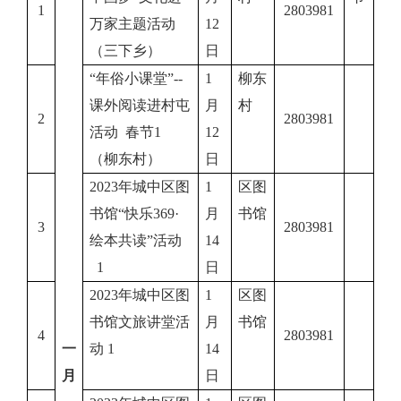
1
2803981
万家主题活动
12
（三下乡）
日
“年俗小课堂”--
1
柳东
课外阅读进村屯
月
村
2
2803981
活动 春节1
12
（柳东村）
日
2023年城中区图
1
区图
书馆“快乐369·
月
书馆
3
2803981
绘本共读”活动
14
1
日
2023年城中区图
1
区图
书馆文旅讲堂活
月
书馆
4
2803981
一
动 1
14
月
日