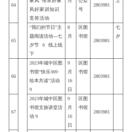
家风”传承好家
月
公众
上
64
2803981
风好家训知识
号
竞答活动
“我们的节日”主
8
区图
七
题阅读活动---七
月
书馆
夕
65
2803981
夕节 6 线上线
下
2023年城中区图
9
区图
书馆“快乐369·
月
书馆
66
2803981
绘本共读”活动
16
9
日
2023年城中区图
9
区图
书馆文旅讲堂活
月
书馆
67
2803981
动 9
16
日