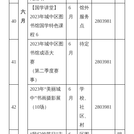
【国学讲堂】
6
馆外
六
2023年城中区图
月
服务
月
40
2803981
书馆国学特色课
点
程 6
2023年城中区图
6
待定
书馆成语大
月
41
赛
2803981
（第二季度赛
事）
2023年“美丽城
6
学
中”书画摄影展
月
校、
42
（10场）
社
2803981
区、
村