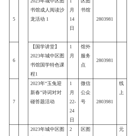
2023年城中区图
1
区图
书馆成人阅读沙
月
书馆
5
龙活动 1
14
2803981
日
【国学讲堂】
1
馆外
2023年城中区图
月
服务
6
2803981
书馆国学特色课
点
程1
2023年“玉兔迎
1
微信
线
新春”诗词对对
月
公众
上
7
碰答题活动
22-
号
2803981
24
日
2023年城中区图
2
区图
元