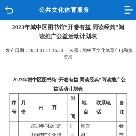
公共文化体育服务
首页
2023年城中区图书馆“开卷有益 同读经典”阅
品质城中
读推广公益活动计划表
新闻中心
发布日期：2023-01-31 16:30 来源：城中区文化体育广电和旅
游局
政府信息公开
网上办事
2023年城中区图书馆“开卷有益 同读经典”阅读推广公
益活动计划表
互动回应
时
序
月
地
联系电
备
内
容
数据专题
号
份
点
话
注
间
2023年“我们的
1
柳东
春
中国梦”文化进
月
村
节