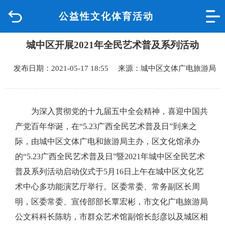
公益性文化体育活动
首页
城中区开展2021年全民艺术普及系列活动
品质城中
发布日期：2021-05-17 18:55 来源：城中区文体广电旅游局
新闻中心
政府信息公开
为深入贯彻党的十九届五中全会精神，喜迎中国共
产党百年华诞，在“5.23广西全民艺术普及日”到来之
网上办事
际，由城中区文体广电和旅游局主办，区文化馆承办
的“5.23广西全民艺术普及日”暨2021年城中区全民艺术
互动回应
普及系列活动启动仪式于5月16日上午在城中区文化艺
数据专题
术中心多功能演艺厅举行。区委常委
、
常务副区长周
明
，
区委常委
、
宣传部部长覃宏彬
，
市文化广电旅游局
公文科科长陈昉
，
市群众艺术馆副馆长彭彦
以及城区相