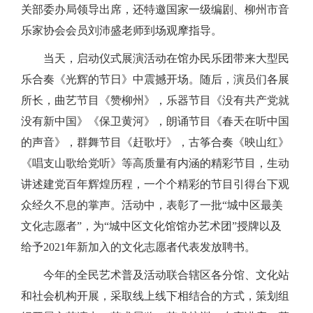
关部委办局领导出席
，还特邀国家一级编剧、柳州市音
乐家协会会员刘沛
盛
老师到场观摩指导。
当
天
，启动仪式展演活动在馆办民乐团带来大型
民
乐
合奏《光辉的节日》中震撼开场。随后，演员们各展
所长，
曲艺节目
《
赞柳州
》
，
乐器节目
《没有共产党就
没有新中国》《保卫黄河》
，
朗诵节目《春天在听中国
的声音》，群舞节目《赶歌圩》
，
古筝合奏
《映山红》
《唱支山歌给党听》等高质量有内涵的精彩节目，生动
讲述建党百年辉煌历程，一个个精彩的节目引得台下观
众经久不息的掌声。活动中
，
表彰了一批“城中区最美
文化志愿者”
，
为“城中区文化馆馆办艺术团”授牌
以及
给予
2021年新加入的文化志愿者代表发放聘书
。
今年的
全民艺术普及
活动
联合
辖区
各
分
馆、文化站
和社会机构
开展
，采取线上线下相结合的方式，策划组