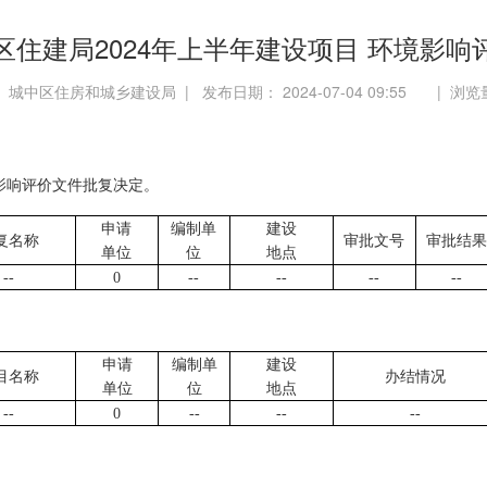
区住建局2024年上半年建设项目 环境影响
 城中区住房和城乡建设局 | 发布日期： 2024-07-04 09:55 | 浏
影响评价文件
批复决定。
申请
编制单
建设
复名称
审批文号
审批
结果
单位
位
地点
--
0
--
--
--
--
申请
编制单
建设
目
名称
办结情况
单位
位
地点
--
0
--
--
--