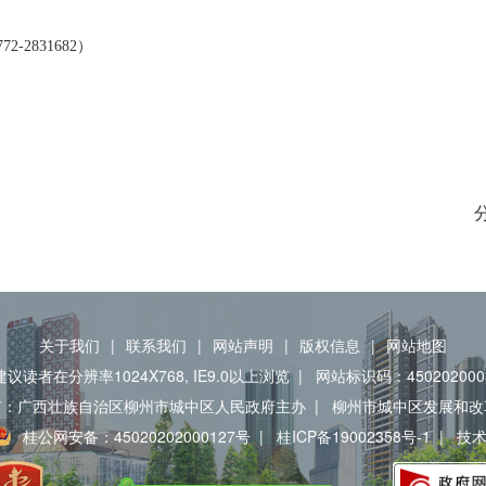
772-2831682
）
关于我们
|
联系我们
|
网站声明
|
版权信息
|
网站地图
建议读者在分辨率1024X768, IE9.0以上浏览
|
网站标识码：450202000
有：广西壮族自治区柳州市城中区人民政府主办
|
柳州市城中区发展和改
桂公网安备：45020202000127号
|
桂ICP备19002358号-1
|
技