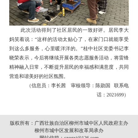
此次活动得到了社区居民的一致好评。居民李大
妈笑着说：
“这样的活动太贴心了，在家门口就能享受
到
这么多服务，心里暖洋洋的。
”桂中社区
党委书记李
晓荣
表示，今后将继续开展各类志愿服务活动，将雷锋
精神融入日常，不断提升居民的幸福感和满意度，共同
营造和谐美好的社区氛围
。
（信息员：李长茜 审核领导：陈勋国 联系电
话：2021699）
版权所有：广西壮族自治区柳州市城中区人民政府主办
柳州市城中区发展和改革局承办
网站信箱：czqgxj@126.com