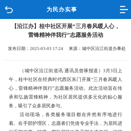
为民办实事
首页
【沿江办】桂中社区开展“三月春风暖人心，
品质城中
雷锋精神伴我行”志愿服务活动
新闻中心
发布日期：2025-03-03 17:24 来源：城中区沿江街道办事处
政府信息公开
（城中区沿江街道讯
通讯员曾琢报道）
3月3日上
网上办事
午
，桂中社区
在经典时代西区东门
开
展
“三月春风暖人
心，雷锋精神伴我行”志愿服务活动。此次活动旨在传
互动回应
承和弘扬雷锋精神，为社区居民提供多元化的贴心服
务，吸引
了众多居民参与。
数据专题
活动现场，各
类
服务
项目都在
井然有序地
进行
着。
在手部护理区，志愿者们凭借专业手法，为居民进