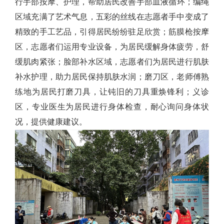
行手部按摩
、
护理，帮助
居民
改善
手部
血液循环；编绳
区域充满了艺术气息，五彩的丝线在志愿者手中变成了
精致的手工艺品，引得居民纷纷驻足欣赏；筋膜枪按摩
区，志愿者们运用专业设备，为居民缓解身体疲劳，舒
缓肌肉紧张；脸部补水区域，志愿者们为居民进行肌肤
补水护理，助力居民保持肌肤水润
；
磨刀区，
老师傅
熟
练地为居民打磨刀具，让钝旧的刀具重焕锋利；义诊
区，专业医生为居民进行身体检查，耐心询问身体状
况，提供健康建议。