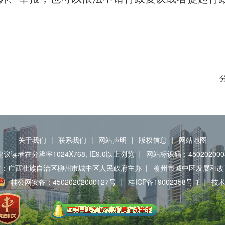
关于我们
|
联系我们
|
网站声明
|
版权信息
|
网站地图
建议读者在分辨率1024X768, IE9.0以上浏览
|
网站标识码：450202000
有：广西壮族自治区柳州市城中区人民政府主办
|
柳州市城中区发展和改
桂公网安备：45020202000127号
|
桂ICP备19002358号-1
|
技