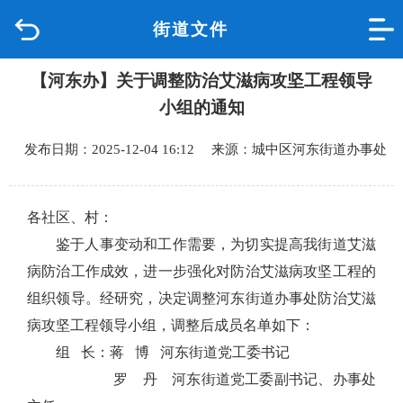
街道文件
首页
【河东办】关于调整防治艾滋病攻坚工程领导
品质城中
小组的通知
新闻中心
发布日期：2025-12-04 16:12 来源：城中区河东街道办事处
政府信息公开
各
社区
、村
：
网上办事
鉴于人事变动和工作需要，为切实提高我街道艾滋
病防治工作成效，进一步
强化对防治艾滋病攻坚工程的
互动回应
组织领导
。经研究，决定调整河东街道办事处防治艾滋
病攻坚工程领导小组，调整后成员名单如下：
数据专题
组
长：
蒋
博
河东街道
党工委书记
罗
丹
河东街道
党工委
副
书记
、
办事处