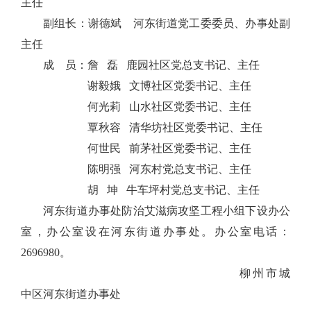
主任
副组长：
谢德斌
河东街道
党工委
委员、
办事处
副
主任
成
员：
詹
磊
鹿园社区党总支书记、主任
谢毅娥
文博社区党委书记、主任
何光莉
山水社区党委书记、主任
覃秋容
清华坊社区党委书记、主任
何世民
前茅社区党委书记、主任
陈明强
河东村党总支书记、主任
胡
坤
牛车坪村党总支书记、主任
河东街道办事处防治艾滋病攻坚工程小组下设办公
室，
办公室设在河东街道办事处。办公室电话：
2696980。
柳州市
城
中区河东街道办事处