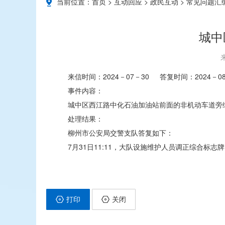
当前位置：
首页
>
互动回应
>
政民互动
>
常见问题汇
城中
来信时间：2024－07－30 答复时间：2024－
事件内容：
城中区西江路中化石油加油站前面的非机动车道旁
处理结果：
柳州市公安局交警支队答复如下：
7月31日11:11，大队设施维护人员调正综合标志牌
打印
关闭