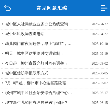
常见问题汇编
首页
品质城中
城中区人社局就业业务办公热线查询
2026-04-27
城中区民政局查询电话
2026-04-27
新闻中心
幼儿园门前夜间违停，早上“添堵”，整治！
2025-10-10
政府信息公开
明天，城中区这里临时交通管制→
2025-09-19
网上办事
今日起，柳州夜景亮灯时间有调整→
2025-09-02
城中区信访举报联系方式
2025-08-05
互动回应
7月10日起，柳州市中心这些路段需绕行！
2025-07-07
数据专题
柳州市城中区社会治安综合治理中心服务指南
2025-06-17
现在新生儿如何办理居民医疗保险？
2025-06-15