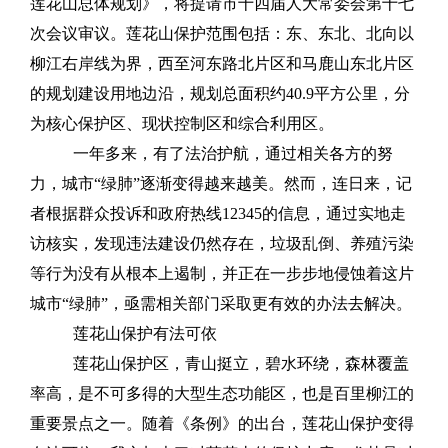
莲花山总体规划》，将提请市十四届人大常委会第十七
次会议审议。莲花山保护范围包括：东、东北、北向以
柳江右岸线为界，西至河东路北片区和马鹿山东北片区
的规划建设用地边沿，规划总面积约40.9平方公里，分
为核心保护区、现状控制区和综合利用区。
一年多来，有了法治护航，通过相关各方的努
力，城市“绿肺”逐渐变得越来越美。然而，连日来，记
者根据群众投诉和政府热线12345的信息，通过实地走
访核实，发现违法建设仍然存在，垃圾乱倒、养殖污染
等行为没有从根本上遏制，并正在一步步地侵蚀着这片
城市“绿肺”，亟需相关部门采取更有效的办法去解决。
莲花山保护有法可依
莲花山保护区，青山挺立，碧水环绕，森林覆盖
率高，是不可多得的大型生态功能区，也是百里柳江的
重要景点之一。随着《条例》的出台，莲花山保护变得