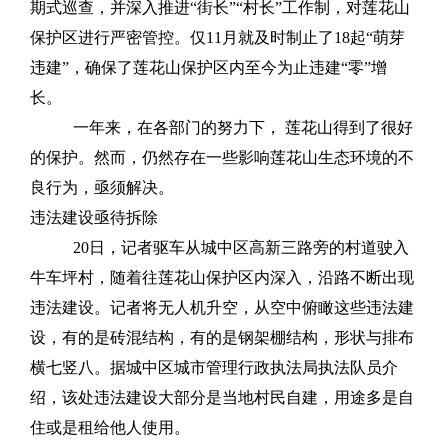
期式巡查，并深入推进“街长”“村长”工作制，对莲花山
保护区进行严密管控。仅11月就及时制止了18起“萌芽
违建”，确保了莲花山保护区内至今为止违建“零”增
长。
一年来，在各部门的努力下， 莲花山得到了很好
的保护。然而，仍然存在一些影响莲花山生态环境的不
良行为，亟须解决。
违法建设亟待拆除
20日，记者驱车从城中区高新三路旁的村道驶入
牛车坪村，随着往莲花山保护区内深入，沿路不断出现
违法建设。记者将无人机升空，从空中俯瞰这些违法建
设，有的是砖混结构，有的是钢架棚结构，形状与排布
横七竖八。据城中区城市管理行政执法局执法队员介
绍，该处违法建设大部分是当地村民自建，用途多是自
住或是租给他人使用。