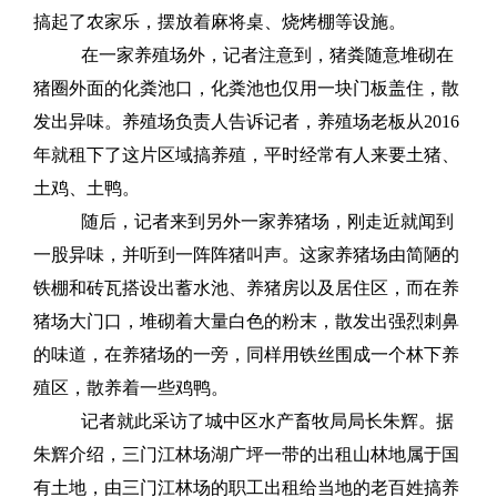
搞起了农家乐，摆放着麻将桌、烧烤棚等设施。
在一家养殖场外，记者注意到，猪粪随意堆砌在
猪圈外面的化粪池口，化粪池也仅用一块门板盖住，散
发出异味。养殖场负责人告诉记者，养殖场老板从2016
年就租下了这片区域搞养殖，平时经常有人来要土猪、
土鸡、土鸭。
随后，记者来到另外一家养猪场，刚走近就闻到
一股异味，并听到一阵阵猪叫声。这家养猪场由简陋的
铁棚和砖瓦搭设出蓄水池、养猪房以及居住区，而在养
猪场大门口，堆砌着大量白色的粉末，散发出强烈刺鼻
的味道，在养猪场的一旁，同样用铁丝围成一个林下养
殖区，散养着一些鸡鸭。
记者就此采访了城中区水产畜牧局局长朱辉。据
朱辉介绍，三门江林场湖广坪一带的出租山林地属于国
有土地，由三门江林场的职工出租给当地的老百姓搞养