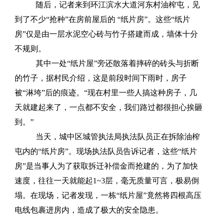
随后，记者来到环江滨水大道河东村油榨屯，见
到了不少“抢种”在房前屋后的 “纸片房”。这些“纸片
房”仅是由一层水泥空心砖与竹子搭建而成，墙体十分
不规则。
其中一处“纸片屋”旁还散落着摔碎的砖头与折断
的竹子，据村民介绍，这是前段时间下雨时，房子
被“淋垮”后的痕迹。“现在村里一些人搞这种房子，几
天就建起来了，一点都不安全，我们路过都很担心挨砸
到。”
当天，城中区城管执法局执法队员正在拆除油榨
屯内的“纸片房”。现场执法队员告诉记者，这些“纸片
房”是当事人为了获取拆迁补偿金而抢建的，为了加快
速度，往往一天就能起1~3层，毫无质量可言，极易倒
塌。在现场，记者发现，一栋“纸片屋”竟然将四根高压
电线包裹进房内，造成了极大的安全隐患。