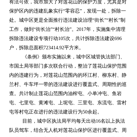
有法可依，我市加大了对莲花山的保护力度，尤其是对
保护区内的违建乱象实行“零容忍”，发现一处，拆除一
处。城中区更是全面推行违法建设治理“街长”“村长”制
工作，做到“街长治”“村长治”。2017年，实施集中清理
拆除违法建设专项行动105次，共计拆除违法建设696
户，拆除总面积723414.92平方米。
《条例》颁布实施以来，城中区城管执法部门、
市国土局等部门多次联合行动，整治了莲花山保护范围
内的违建行为，对莲花山范围内的环江村、柳东村、静
兰村、牛车坪一带的违法建设进行覆盖式、周期性的巡
查。共计制止莲花山范围内油榨屯、小单冲屯、鱼岩
屯、七里屯、黄滩屯、上坭屯、三里屯、东流屯、雷村
屯等村屯正在进行的违法建设行为50余起。
目前，城中区执法局平均每天出动16名以上执法
队员驾车，结合无人机对莲花山保护区进行覆盖式、周