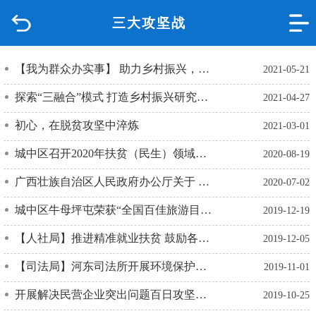
三大攻坚战
首页
品质城中
【我为群众办实事】 助力乡村振兴，城中区村民又收到好礼
2021-05-21
探索“三融合”模式 打造乡村振兴研究中心实践基地
2021-04-27
新闻中心
初心，在脱贫攻坚中淬炼
2021-03-01
政府信息公开
城中区召开2020年扶贫（民生）领域腐败和作风问题专项治理工作第二次工作例会暨第二次联席会议
2020-08-19
网上办事
广西壮族自治区人民政府办公厅关于 对2019年落实有关重大政策措施 真抓实干成效明显地方予以 督查激励的通报 （桂政办发〔2020〕40号）
2020-07-02
城中区牛母坪屯荣获“全国百佳旅游目的地”光荣称号
2019-12-19
互动回应
【人社局】推进精准就业扶贫 鼓励各企业吸纳建档立卡贫困劳动力
2019-12-05
数据专题
【司法局】河东司法所开展环境保护普法宣传活动
2019-11-01
开展解决民营企业突出问题百日攻坚行动解读
2019-10-25