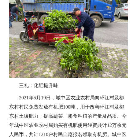
三礼：化肥提升味
2021
年
5
月
19
日，城中区农业农村局向
环江村及柳
东村
村民免费发放
有机肥
100
吨
，用于
改善环江村及柳
东村土壤肥力
，
提高蔬菜、粮食种植的产量及品质
。
今
年城中区农业农村局购买有机肥使用经费共计12万余元
人民币，
共计
1210
户村民自愿报名领取有机肥。
城中区