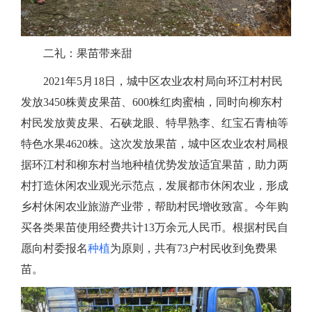
二礼：果苗带来甜
2021年5月18日，城中区农业农村局向环江村村民
发放3450株黄皮果苗、600株
红肉蜜柚
，同时向柳东村
村民发放
黄皮果、石硖龙眼、特早熟李
、
红宝石青柚等
特色水果
4620
株
。这次发放果苗，城中区农业农村局根
据环江村和柳东村当地种植优势发放适宜果苗，助力两
村
打造休闲农业观光示范点，
发展都市休闲农业
，
形成
乡村休闲农业旅游产业带
，
帮助
村
民增收致富。
今年购
买各类果苗使用经费共计13万余元人民币。根据村民自
愿向村委报名
种植
为原则，共有73户村民收到免费果
苗。