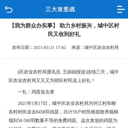
三大攻坚战
首页
【我为群众办实事】 助力乡村振兴，城中区村
品质城中
民又收到好礼
新闻中心
发布日期：2021-05-21 17:42 来源：城中区农业农村局
政府信息公开
(区农业农村局通讯员 王娟娟报道)
连续三天，城中
网上办事
区农业农村局又又又为辖区村民送上好礼！
互动回应
一礼：鸡苗送去香
2021年5月17日，城中区农业农村局为环江村和柳
数据专题
东村村民送去8458羽鸡苗，共计59户村民根据散养规模
领到50-500羽数量不等的免费鸡苗。这次发放的鸡苗为