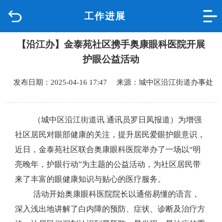
工作进展
首页
【沿江办】金泰苑社区携手奥康眼科医院开展
品质城中
护眼公益活动
新闻中心
发布日期：2025-04-16 17:47 来源：城中区沿江街道办事处
政府信息公开
（城中区沿江街道讯
通讯员罗日凤报道）为增强
网上办事
社区居民对眼部健康的关注，提升居民爱眼护眼意识，
近日，金泰苑社区联合奥康眼科医院举办了一场以
“明
互动回应
亮晚年，护眼行动”为主题的
公益
活动，为社区居民带
来了丰富的眼健康知识与贴心的医疗服务。
数据专题
活动开始奥康眼科医院院长以通俗易懂的语言，
深入浅出地讲解了白内障的预防、症状、诊断及治疗方