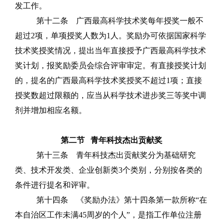
发工作。
第十二条
广西最高科学技术奖每年授奖一般不
超过
2
项，单项授奖人数为
1
人。奖励办可依据国家科学
技术奖授奖情况，提出当年直接授予广西最高科学技术
奖计划，报奖励委员会综合评审审定。有直接授奖计划
的，提名的广西最高科学技术奖授奖不超过
1
项；直接
授奖数超过限额的，应当从科学技术进步奖三等奖中调
剂并增加相应名额。
第二节
青年科技杰出贡献奖
第十三条
青年科技杰出贡献奖分为基础研究
类、技术开发类、企业创新类
3
个类别，分别按各类的
条件进行提名和评审。
第十四条
《奖励办法》第十四条第一款所
称
“
在
本自治区工作未满
45
周岁的个人
”，
是指工作单位注册