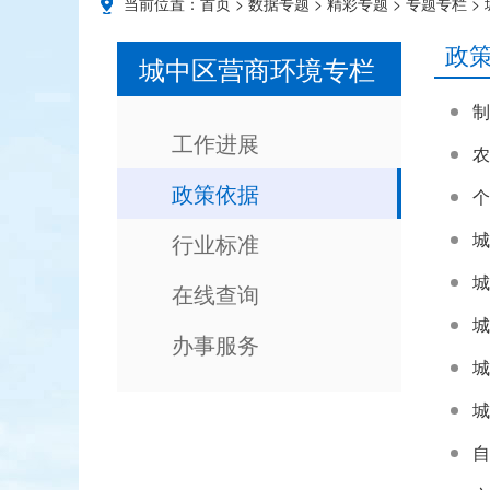
当前位置：
首页
>
数据专题
>
精彩专题
>
专题专栏
>
政
城中区营商环境专栏
制
工作进展
农
政策依据
个
城
行业标准
城
在线查询
城
办事服务
城
城
自