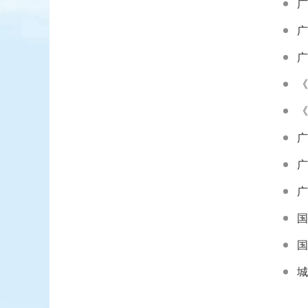
广
《
《
广
广
国
国
城