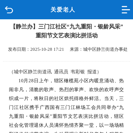
关爱老人
首页
【静兰办】三门江社区“九九重阳・银龄风采”
品质城中
重阳节文艺表演比拼活动
新闻中心
发布日期：2025-10-28 17:21 来源：城中区静兰街道办事处
政府信息公开
（城中区静兰街道讯 通讯员 韦彩银 报道）
网上办事
10月28日上午，辖区橄榄苑小区内暖意涌动、热
闹非凡，清脆的歌声、热烈的掌声、欢快的欢呼声交
互动回应
织成一片，将秋日的社区烘托得格外鲜活。当天，三
门江社区携手广西国有三门江林场工会共同举办“九
数据专题
九重阳・银龄风采”重阳节文艺表演比拼活动，辖区
社会化管理退休人员满怀热情齐聚一堂，以一场场精