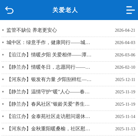
关爱老人
首页
品质城中
监管不缺位 养老更安心
2026-04-21
城中区：绿意手作，健康同行——城中区计生协开展计生特殊家庭关怀关爱活动
2026-04-03
新闻中心
【沿江办】情暖夕阳 关爱相伴——潭东社区开展独居老人上门暖心志愿服务活动
2026-03-06
政府信息公开
【静兰办】情暖冬日，志愿同行——三门江社区开展养老院慰问及环境整治志愿服务活动
2026-02-10
网上办事
【河东办】银发有力量 夕阳别样红——山水社区惠民文化活动温情启幕
2025-12-11
【静兰办】温情守护“暖”人心——春风社区开展一氧化碳中毒防护宣传
2025-11-19
互动回应
【静兰办】春风社区"银龄关爱"养生启幕八段锦点亮活力晚年
2025-11-19
数据专题
【沿江办】金泰苑社区走访慰问退休老人 点滴关怀暖人心
2025-11-14
【河东办】金秋重阳暖桑榆，社区慰问传温情—山水社区退休老人慰问活动温情落幕
2025-11-13