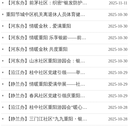
【河东办】前茅社区：织密“银发防护网”，反邪宣传“零距离”
2025-11-11
重阳节城中区机关离退休人员体育健身活动丰富多彩
2025-10-30
【河东办】情暖金秋，爱满重阳
2025-10-30
【河东办】情暖重阳 乐享银龄——前茅社区开展艾草养生锤DIY活动
2025-10-30
【河东办】情暖金秋 共度重阳
2025-10-30
【河东办】山水社区重阳游园会：银龄乐享游园趣 邻里共叙敬老情
2025-10-30
【沿江办】桂中社区党建引领——举办重阳节“善敬老・孝亲茶叙”活动
2025-10-29
【静兰办】情暖重阳爱满华展——社区多彩活动弘扬敬老美德
2025-10-29
【静兰办】春风社区党建引领庆重阳，守护老年幸福时光
2025-10-29
【沿江办】桂中社区重阳游园会“暖心又便民”，银龄长者乐享双倍快乐
2025-10-28
【静兰办】三门江社区“九九重阳・银龄风采” 重阳节文艺表演比拼活动
2025-10-28