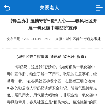
关爱老人
首页
【静兰办】温情守护“暖”人心——春风社区开
品质城中
展一氧化碳中毒防护宣传
新闻中心
发布日期：2025-11-19 17:12 来源：城中区静兰街道办事处
政府信息公开
（城中区静兰街道讯 通讯员
梁永玲
报道）
网上办事
“李奶奶，这是我们定制的《如何预防一氧化碳中
互动回应
毒》宣传册，给您了解一下用气、取暖的注意事项，经
常看一看。”在春风社区柳发小区，志愿者正细心地为
数据专题
85岁的独居老人李奶奶讲解安全知识。随着气温持续走
低，居民用火、用气量大幅增加，非职业性一氧化碳中
毒风险攀升，春风社区立足“预防为先、精准施策”的原