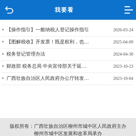
我要看
首页
品质城中
【操作指引】一般纳税人登记操作指引
2026-03-24
【图解税收】开发票！既是权利，也是义务
2025-04-09
新闻中心
税务登记管理办法
2024-04-30
政府信息公开
财政部 税务总局 中央宣传部关于延续实施文化体制改革中经营性文化事业单位转制为企业有关税收政策的公告
2023-10-23
网上办事
广西壮族自治区人民政府办公厅转发自治区工商局等部门关于推进工商营业执照组织机构代码证税务登记证“三证合一”工作实施意见的通知(桂政办发〔2015〕43号)
2023-10-04
互动回应
数据专题
版权所有：广西壮族自治区柳州市城中区人民政府主办
柳州市城中区发展和改革局承办