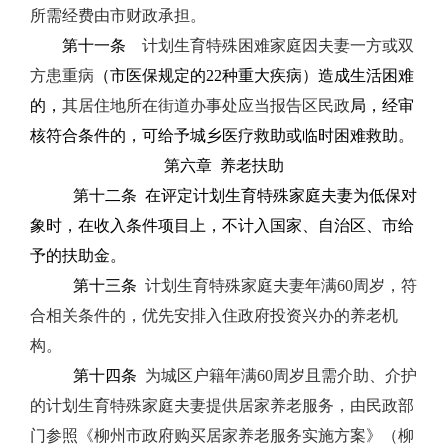
所需经费由市财政承担。
第十一条
计划生育特殊困难家庭因夫妻一方或双
方患重病
（市医保规定的
22
种重大疾病）造成生活困难
的，
其居住地所在街道办事处应当报告区民政
局，经审
核符合条件的，可给予城乡医疗救助或临时困难救助。
第六章
养老扶助
第十二条
在评定计划生育特殊家庭夫妻为低保对
象时，在收入条件项目上，不计入国家、自治区、市给
予的扶助金。
第十三条
计划生育特殊家庭夫妻年满
60
周岁，符
合相关条件的，优先安排入住政府投资兴办的养老机
构。
第十四条
为
城区户籍年满
60
周岁且需介助、介护
的计划生育特殊家庭夫妻
提供居家养老服务，由民政部
门参照《柳州市政府购买居家养老服务实施方案》（柳