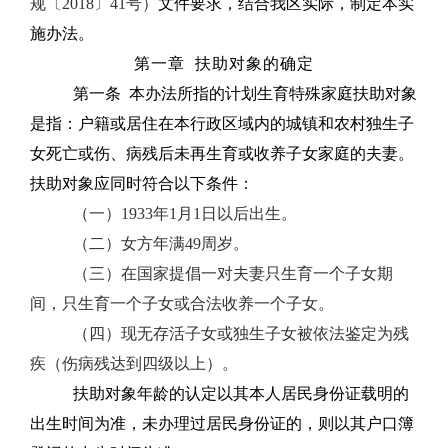
规〔
2018
〕
41
号）
文件要求，结合我区实际，制定本实
施办法。
第一章
扶助对象的确定
第一条
本办法所指的计划生育特殊家庭扶助对象
是指：户籍或居住在本行政区域内的城镇和农村独生子
女死亡或伤、病残后未再生育或收养子女家庭的夫妻。
扶助对象应同时符合以下条件：
（一）
1933
年
1
月
1
日以后出生。
（二）女方年满
49
周岁。
（三）在国家提倡一对夫妻只生育一个子女期
间，只生育一个子女或合法收养一个子女。
（四）现无存活子女或独生子女被依法鉴定为残
疾（伤病残达到四级以上）。
扶助对象年龄的认定以其本人居民身份证载明的
出生时间为准，未办理过居民身份证的，则以其户口簿