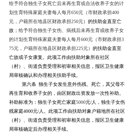
给予符合独生子女死亡后未再生育或合法收养子女的计
划生育特殊家庭夫妻每人每月
650
元（市财政承担
400
元，户籍所在地县区财政承担
250
元）
的扶助金直至亡
故
；给予符合独生子女伤、病残后未再生育或收养子女
的计划生育特殊家庭夫妻每人每月
600
元（市财政承担
3
75
元，户籍所在地县区财政承担
225
元）
的扶助金直至
亡故或子女康复。此项工作由扶助对象所在社区
（村）、街道负责受理和初审相关信息，报区卫生健康
局审核确认和办理相关扶助手续。
第六条
独生子女发生意外伤残、死亡，其父母不
再生育和收养子女的，由区财政出资发放一次性补助。
补助标准为：独生子女死亡家庭
5000
元
/
人，独生子女伤
残家庭
4000
元
/
人。此项工作由扶助对象户籍地所在社区
（村）、街道负责受理和初审相关信息，报区卫生健康
局审核确定后办理相关手续。