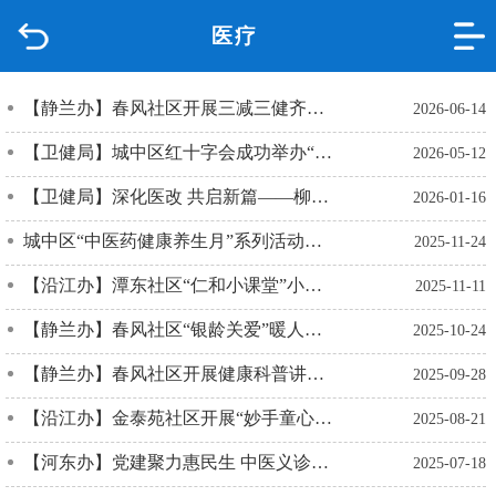
医疗
首页
品质城中
【静兰办】春风社区开展三减三健齐参与，健康素养共提升健康知识讲座
2026-06-14
【卫健局】城中区红十字会成功举办“红十字博爱周” 暨心理健康主题宣传活动
2026-05-12
新闻中心
【卫健局】深化医改 共启新篇——柳东卫生院与市中医医院结成紧密型医联体仪式顺利举行
2026-01-16
政府信息公开
城中区“中医药健康养生月”系列活动：名医义诊进乡村，健康服务暖民心
2025-11-24
网上办事
【沿江办】潭东社区“仁和小课堂”小中医职业体验半日营主题活动
2025-11-11
【静兰办】春风社区“银龄关爱”暖人心 健康讲座暨义诊活动守护夕阳红
2025-10-24
互动回应
【静兰办】春风社区开展健康科普讲座和爱心义诊
2025-09-28
数据专题
【沿江办】金泰苑社区开展“妙手童心・探秘中医”新时代文明实践站活动
2025-08-21
【河东办】党建聚力惠民生 中医义诊进社区
2025-07-18