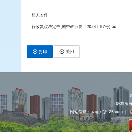
相关附件：
行政复议决定书(城中政行复〔2024〕97号).pdf
打印
关闭
版权所
网站信箱：czqgxj@126.com
|