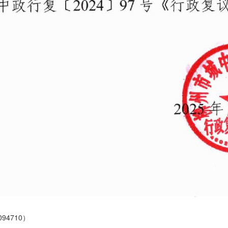
4710）