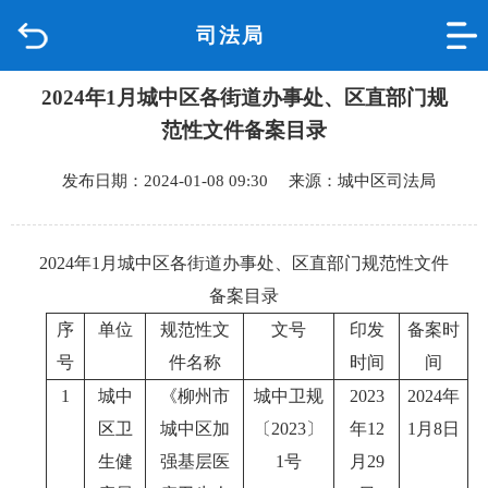
司法局
首页
2024年1月城中区各街道办事处、区直部门规
品质城中
范性文件备案目录
新闻中心
发布日期：2024-01-08 09:30 来源：城中区司法局
政府信息公开
2024年1月城中区各街道办事处、区直部门规范性文件
网上办事
备案目录
序
单位
规范性文
文号
印发
备案时
互动回应
号
件名称
时间
间
1
城中
《柳州市
城中卫规
2023
2024
年
数据专题
区卫
城中区加
〔
2023
〕
年
12
1
月
8
日
生健
强基层医
1
号
月
29