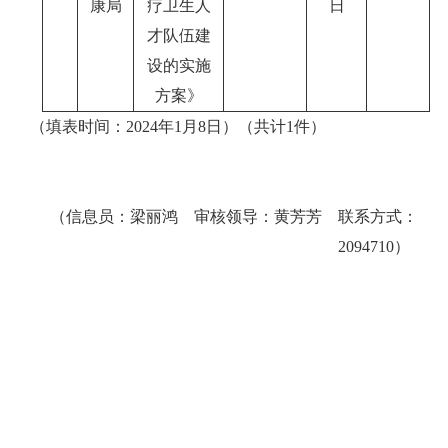
康局
疗卫生人
日
才队伍建
设的实施
方案》
（填表时间：
2024
年
1
月
8
日）（共计
1
件）
（信息员：梁丽鸿 审核领导：黄芳芳 联系方式：
2094710）