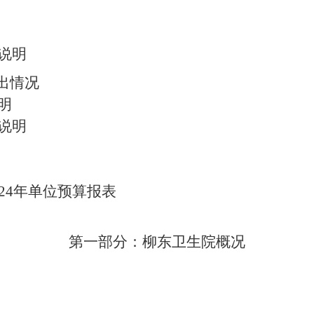
说明
出情况
明
说明
24
年单位预算报表
第一部分：柳东卫生院
概况