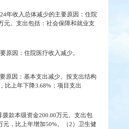
2
4
年收入总体
减少
的主要原因：
住院
万元
。
支出
包括：
社会保障和就业支
要原因：住院医疗收入减少。
要原因：基本支出减少。
按支出结构
，
比上年下降
3.68
%
；
项目支出
算拨款
本级资金
200.00
万元
。
支出包
万元，
比上年增加
50
%
。（
2
）卫生
健