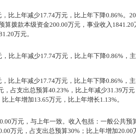
元
，比上年减少
17.74
万元，
比上年下降
0.86
%
。
20
预算拨款
本级资金
200.00
万元
，事业收入
1841.20
81.20
万元。
元，比上年减少
17.74
万元，比上年下降
0.86%
，主
元，比上年减少
17.74
万元，比上年下降
0.86%
，主
元，占支出总预算
40.23
%
，
比上年减少
31.39
万元
。
比上年增加
13.65
万元，
比上年增长
1.13
%
。
明
0.00
万元
，与上年一致
。
收入包括：
一般公共预
0.00
万元，占支出总预算
30
%
；
比上年增加
20.00