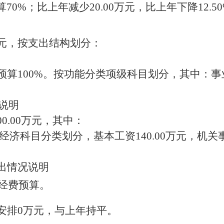
算
70
%
；
比上年减少
20.00
万元，
比上年下降
12.50
元，按支出结构划分：
预算
100
%
。
按功能分类项级科目划分，其中：事
说明
00.00
万元，其中：
经济科目分类划分，基本工资
140.00
万元，机关
出
情况
说明
经费
预算。
安排
0
万元，
与上年持平
。