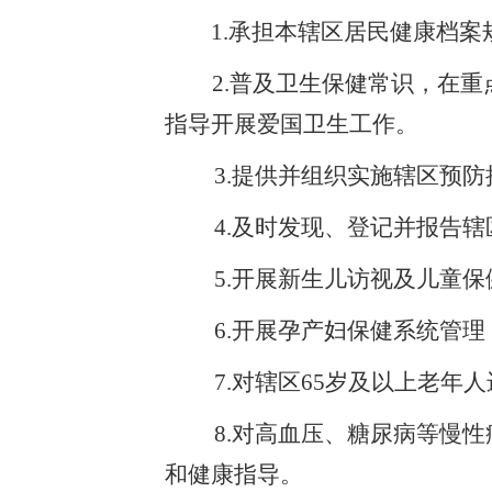
1
.
承担本辖区居民健康档案
2
.
普及卫生保健常识，在重
指导开展爱国卫生工作。
3
.
提供并组织实施辖区预防
4
.
及时发现、登记并报告辖
5
.
开展新生儿访视及儿童保
6
.
开展孕产妇保健系统管理
7
.
对辖区
65
岁及以上老年人
8
.
对高血压、糖尿病等慢性
和健康指导。