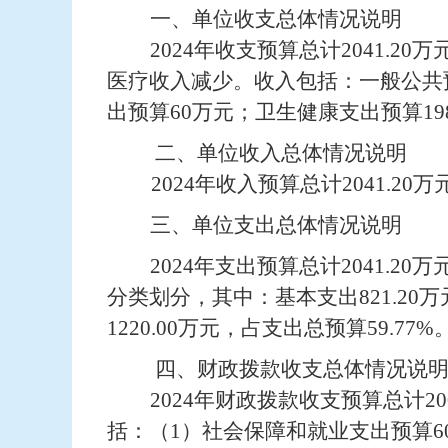
一、
单位收支总体情况说明
202
4
年收
支
预算总计
2041.20
万
医疗收入减少
。
收入包括：
一般公共
出预算
60
万元；卫生
健康
支出预算
19
二、单位收入总体情况说明
2024
年收入预算总计
2041.20
万
三、
单位支出总体情况说明
2024
年支出预算总计
2041.20
万
分类划分，
其中：
基本支出
821.20
万
1220.00
万元，占支出总预算
59.77
%
四、
财政拨款
收支总体
情况
说
202
4
年
财政拨款
收
支
预算总计
20
括：
（
1
）社会保障和就业支出预算
6