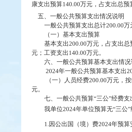
康
支出预算
140.00
万元，占支出总预
五、一般公共预算支出情况说明
一般公共预算支出总计
200.00
万
（
一
）基本支出预算
基本支出
200.00
万元，占支出总
元；工资支出
140.00
万元。
六、一般公共预算基本支出情况
2024
年一般公共预算基本支出
2
（一）
人员经费
200.00
万元，按
元。
七、
一般公共预算
“
三公
”
经费支
我单位
202
4
年
单位预算无
“
三公
”
1.
因公出国（境）费
202
4
年预算