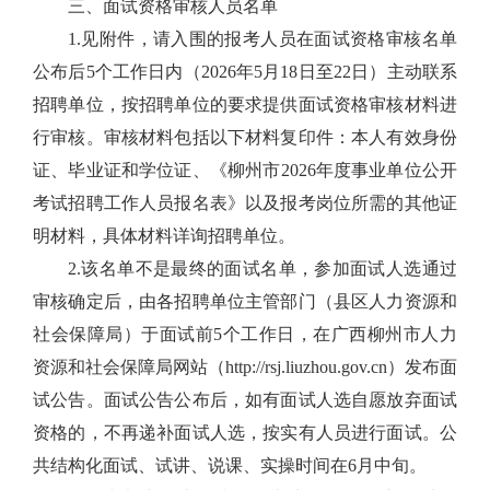
三、面试资格审核人员名单
1.
见附件，请入围的报考人员在面试资格审核名单
公布后
5
个工作日内（
2026
年
5
月
18
日至
22
日
）主动联系
招聘单位，按招聘单位的要求提供面试资格审核材料进
行审核。审核材料包括以下材料复印件：本人有效身份
证、毕业证和学位证、《柳州市
202
6
年度事业单位公开
考试招聘工作人员报名表》以及报考岗位所需的其他证
明材料
，
具体材料详询招聘单位。
2.
该名单不是最终的面试名单，参加面试人选通过
审核确定后，由各招聘单位主管部门（县区人力资源和
社会保障局）于面试前
5
个工作日，在广西柳州市人力
资源和社会保障局网站（
http://rsj.liuzhou.gov.cn
）发布面
试公告。面试公告公布后，如有面试人选自愿放弃面试
资格的，不再递补面试人选，按实有人员进行面试。公
共结构化面试、试讲、说课、实操时间在
6
月中旬。