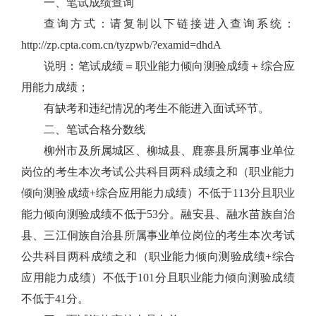
一、笔试成绩查询
查询方式：请复制以下链接进入查询系统：
http://zp.cpta.com.cn/tyzpwb/?examid=dhdA
说明：笔试成绩＝职业能力倾向测验成绩＋综合应
用能力成绩；
有缺考和违纪情况的考生不能进入面试环节。
二
、
笔试合格分数线
柳州市及所属城区、柳城县、鹿寨县所属事业单位
岗位的考生
本次考试公共科目两科成绩之和（职业能力
倾向测验成绩
+
综合应用能力成绩）不低于
1
13
分且职业
能力倾向测验成绩不低于
53
分。
融安县、融水苗族自治
县、三江侗族自治县所属事业单位岗位的考生
本次考试
公共科目两科成绩之和（职业能力倾向测验成绩
+
综合
应用能力成绩）不低于
1
01
分且职业能力倾向测验成绩
不低于
41
分。