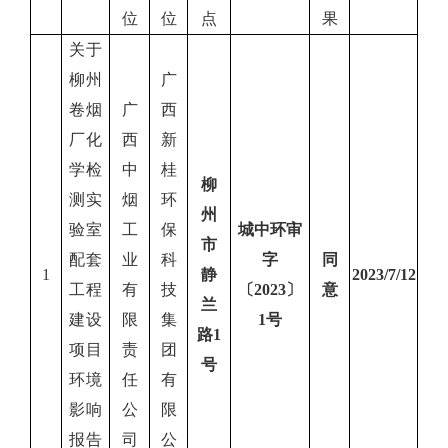
位
位
点
果
关于
柳州
广
卷烟
广
西
厂化
西
新
学检
中
桂
柳
测实
烟
环
州
验室
工
保
城中环审
市
配套
业
科
字
同
1
静
2023/7/12
工程
有
技
〔
202
3
〕
意
兰
建设
限
集
1
号
路
1
项目
责
团
号
环境
任
有
影响
公
限
报告
司
公