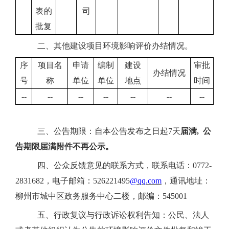
表的
司
批复
二、其他建设项目环境影响评价办结情况。
序
项目
名
申请
编制
建设
审批
办结情况
号
称
单位
单位
地点
时间
--
--
--
--
--
--
--
三
、公告期限：自本公告发布之日起
7天
届满
,
公
告期限届满附件不再公示。
四
、公众反馈意见的联系方式，联系电话：
077
2
-
2
831682
，
电子邮箱：
526221495
@
qq
.com
，
通讯地址：
柳州市
城中区政务服务中心二楼
，邮编：
54500
1
五
、行政复议与行政诉讼权利告知：公民、法人