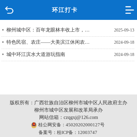
环江打卡
首页
品质城中
柳州城中区：百年龙眼林丰收上市，古村焕发“甜蜜经济”新活力
2025-09-13
特色民宿、农庄——大美滨江休闲农业示范区
2024-09-18
新闻中心
城中环江滨水大道游玩指南
2024-09-18
政府信息公开
网上办事
互动回应
版权所有：广西壮族自治区柳州市城中区人民政府主办
柳州市城中区发展和改革局承办
数据专题
网站信箱：czqgxj@126.com
桂公网安备：45020202000127号
备案号：桂ICP备：12003747