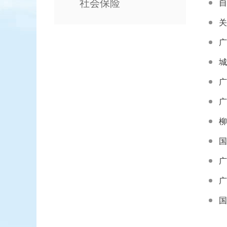
社会保险
关
城
广
国
广
国