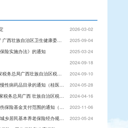
定
2026-03-02
广西壮族自治区医疗保障局 广西壮族自治区人力资源和社会保障厅 广西壮族自治区卫生健康委员会 广西壮族自治区药品监督管理局关于贯彻落实药品追溯码在医疗保障和工伤保险领域采集应用有关工作的通知
2025-09-04
保险实施办法》的通知
2025-03-24
2024-09-18
广西壮族自治区人力资源和社会保障厅 广西壮族自治区财政厅 国家税务总局广西壮族自治区税务局关于做好延续实施失业保险援企稳岗政策有关工作的通知（桂人社发〔2024〕26号）
2024-09-10
广西壮族自治区医疗保障局关于调整单列门诊统筹支付和门诊特殊慢性病药品目录的通知（桂医保发〔2024〕12号）
2024-05-28
广西壮族自治区人力资源和社会保障厅 广西 壮族自治区财政厅 国家税务总局广西 壮族自治区税务局关于规范城乡居民 基本养老保险费补缴工作的通知
2024-04-16
关于将部分治疗性辅助生殖类医疗服务项目纳入基本医疗保险和工伤保险基金支付范围的通知（桂医保规〔2023〕2号）
2023-11-06
广西壮族自治区人力资源和社会保障厅关于修改《广西壮族自治区城乡居民基本养老保险经办规程》的通知
2023-05-24