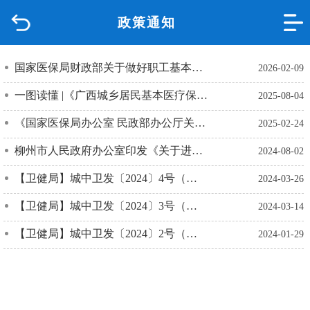
政策通知
首页
品质城中
国家医保局财政部关于做好职工基本医疗保险个人账户跨省共济工作的通知
2026-02-09
一图读懂 |《广西城乡居民基本医疗保险实施办法》都有哪些变化？
2025-08-04
新闻中心
《国家医保局办公室 民政部办公厅关于进一步做好医疗救助对象信息共享工作的通知》政策解读
2025-02-24
政府信息公开
柳州市人民政府办公室印发《关于进一步深化改革促进乡村医疗卫生体系健康发展的意见》的通知（柳政办〔2024〕9号）
2024-08-02
网上办事
【卫健局】城中卫发〔2024〕4号（关于下达2023年柳州市城中区基层医疗机构抗菌药物静脉安全用药考核合格人员名单的通知）
2024-03-26
【卫健局】城中卫发〔2024〕3号（关于印发《城中区卫生健康系统安全生产治本攻坚三年行动方案（2024—2026年）》的通知）
2024-03-14
互动回应
【卫健局】城中卫发〔2024〕2号（关于印发柳州市城中区职业病防治“十四五”规划的通知）
2024-01-29
数据专题